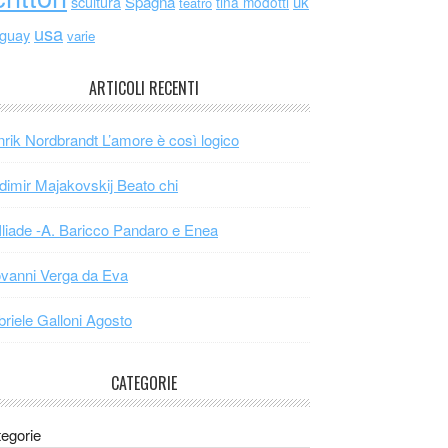
scultura
Spagna
uk
tina modotti
teatro
usa
uguay
varie
ARTICOLI RECENTI
rik Nordbrandt L’amore è così logico
dimir Majakovskij Beato chi
Iliade -A. Baricco Pandaro e Enea
vanni Verga da Eva
riele Galloni Agosto
CATEGORIE
egorie