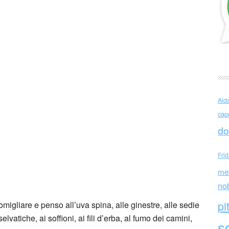
Bellomusto Mi chiedo
Ald
cap
do
Fri
me
no
pi
migliare e penso all’uva spina, alle ginestre, alle sedie
elvatiche, ai soffioni, ai fili d’erba, al fumo dei camini,
sc