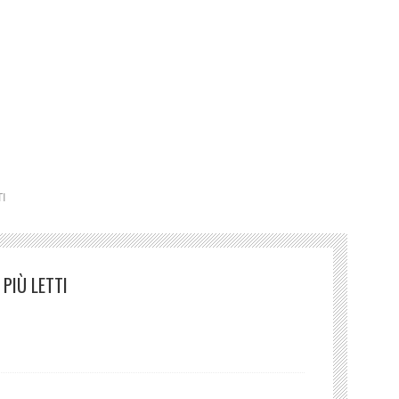
Bellomusto Mi chiedo
I
PIÙ LETTI