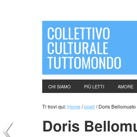
COLLETTIVO
CULTURALE
TUTTOMONDO
CHI SIAMO
PIÙ LETTI
AMORE
Ti trovi qui:
Home
/
poeti
/
Doris Bellomusto
Doris Bellom