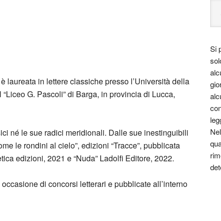
Si 
sol
alc
 laureata in lettere classiche presso l’Università della
gio
l “Liceo G. Pascoli” di Barga, in provincia di Lucca,
alc
con
leg
Nel
ci né le sue radici meridionali. Dalle sue inestinguibili
qua
me le rondini al cielo”, edizioni “Tracce”, pubblicata
rim
etica edizioni, 2021 e “Nuda” Ladolfi Editore, 2022.
det
 occasione di concorsi letterari e pubblicate all’interno