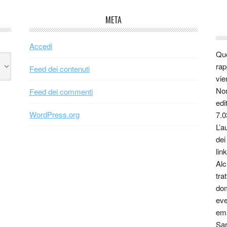
META
Accedi
Que
rap
Feed dei contenuti
vie
Non
Feed dei commenti
edi
WordPress.org
7.0
L’a
dei
link
Alc
tra
dom
eve
ema
Sar