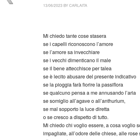
13/06/2023
BY
CARLAITA
cctm collettivo culturale tuttomondo Doris 
Mi chiedo tante cose stasera
se i capelli riconoscono l’amore
se l’amore sa invecchiare
se i vecchi dimenticano il male
se il bene attecchisce per talea
se è lecito abusare del presente indicativo
se la pioggia farà fiorire la passiflora
se qualcuno pensa a me annusando l’aria
se somiglio all’agave o all’anthurium,
se mal sopporto la luce diretta
o se cresco a dispetto di tutto.
Mi chiedo chi voglio essere, a cosa voglio so
impagliate, all’odore delle chiese, alle rose s