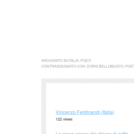
Doris Bellomusto
cctm collettivo culturale tuttomondo Doris 
ARCHIVIATO IN:
ITALIA
,
POETI
CONTRASSEGNATO CON:
DORIS BELLOMUSTO
,
POET
Vincenzo Ferdinandi (Italia)
122 views
La ninna nanna del chicco di caffè