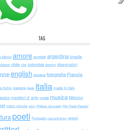
TAG
amore
argentina
brasile
a Merini
architetti
chile
colombia
disegnatori
olavori
cile
design
english
nne
Francia
fotografia
espana
italia
made in italy
da Kahlo
giappone
iliade
musica
ssico
México
mestieri d' arte
moda
bel
pablo neruda
perù
Philippe Jaroussky
Pier Paolo Pasolini
poeti
ttura
registi
Portogallo
racconti brevi
rittori