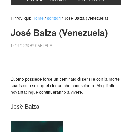
Ti trovi qui:
Home
/
scrittori
/
José Balza (Venezuela)
José Balza (Venezuela)
14/06/2023
BY
CARLAITA
cctm collettivo culturale tutto mondo José Balza
(Venezuela)
L’uomo possiede forse un centinaio di sensi e con la morte
spariscono solo quei cinque che conosciamo. Ma gli altri
novantacinque continueranno a vivere.
Josè Balza
_