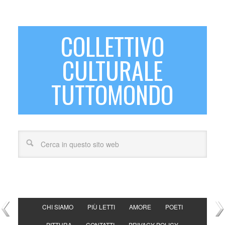
COLLETTIVO
CULTURALE
TUTTOMONDO
CHI SIAMO
PIÙ LETTI
AMORE
POETI
PITTURA
CONTATTI
PRIVACY POLICY