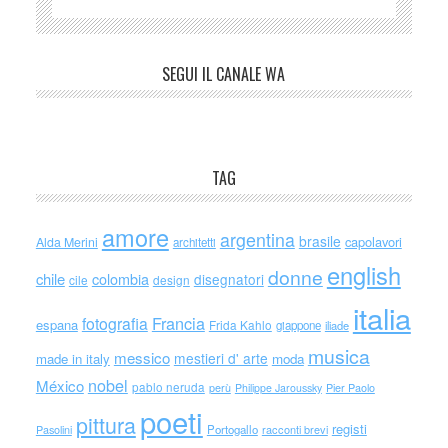
SEGUI IL CANALE WA
TAG
amore
argentina
brasile
capolavori
Alda Merini
architetti
english
donne
chile
colombia
disegnatori
cile
design
italia
Francia
fotografia
espana
Frida Kahlo
giappone
iliade
musica
messico
mestieri d' arte
made in italy
moda
nobel
México
pablo neruda
perù
Philippe Jaroussky
Pier Paolo
poeti
pittura
registi
Portogallo
racconti brevi
Pasolini