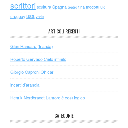
scrittori
scultura
Spagna
uk
tina modotti
teatro
usa
uruguay
varie
ARTICOLI RECENTI
Glen Hansard (Irlanda)
Roberto Gervaso Cielo infinito
Giorgio Caproni Oh cari
incarti d’arancia
Henrik Nordbrandt L’amore è così logico
CATEGORIE