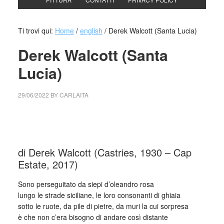
Ti trovi qui:
Home
/
english
/
Derek Walcott (Santa Lucia)
Derek Walcott (Santa
Lucia)
29/06/2022
BY
CARLAITA
collettivo culturale tuttomondo Derek Walcott (Piccole
Antille)
di Derek Walcott (Castries, 1930 – Cap
Estate, 2017)
Sono perseguitato da siepi d’oleandro rosa
lungo le strade siciliane, le loro consonanti di ghiaia
sotto le ruote, da pile di pietre, da muri la cui sorpresa
è che non c’era bisogno di andare così distante