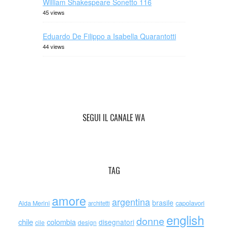
William Shakespeare Sonetto 116
45 views
Eduardo De Filippo a Isabella Quarantotti
44 views
SEGUI IL CANALE WA
TAG
amore
argentina
brasile
capolavori
Alda Merini
architetti
english
donne
chile
colombia
disegnatori
cile
design