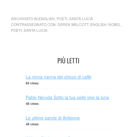
Sono perseguitato da siepi d’oleandro rosa
ARCHIVIATO IN:
ENGLISH
,
POETI
,
SANTA LUCIA
CONTRASSEGNATO CON:
DEREK WALCOTT
,
ENGLISH
,
NOBEL
,
POETI
,
SANTA LUCIA
PIÙ LETTI
La ninna nanna del chicco di caffè
84 views
Pablo Neruda Sotto la tua pelle vive la luna
48 views
Le ultime parole di Antigone
48 views