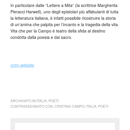
In particolare dalle “Lettere a Mita” (la scrittrice Margherita
Pieracci Harwell), uno degli epistolari più affabulanti di tutta
la letteratura italiana, è infatti possibile ricostruire la storia
di un’anima che palpita per l’incanto e la tragedia della vita.
Vita che per la Campo è teatro della sfida al destino
condotta dalla poesia e dal sacro.
_
cctm.website
collettivo culturale tuttomondo Cristina
Campo (Italia)
ARCHIVIATO IN:
ITALIA
,
POETI
CONTRASSEGNATO CON:
CRISTINA CAMPO
,
ITALIA
,
POETI