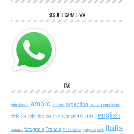
SEGUI IL CANALE WA
TAG
amore
argentina
brasile
capolavori
Alda Merini
architetti
english
donne
chile
colombia
disegnatori
cile
design
italia
Francia
fotografia
espana
Frida Kahlo
giappone
iliade