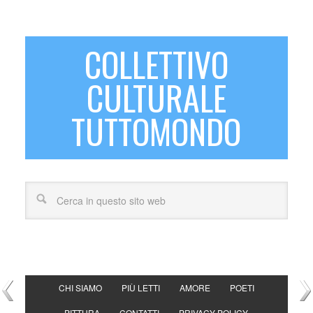
COLLETTIVO
CULTURALE
TUTTOMONDO
CHI SIAMO
PIÙ LETTI
AMORE
POETI
PITTURA
CONTATTI
PRIVACY POLICY