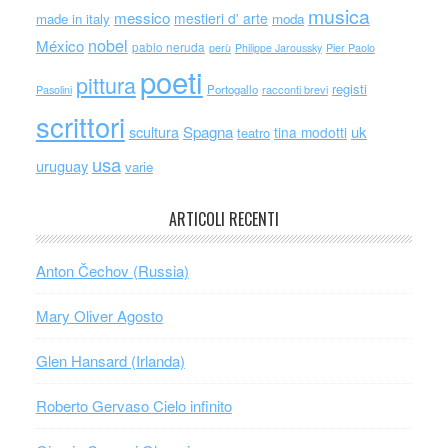
musica
messico
mestieri d' arte
made in italy
moda
nobel
México
pablo neruda
perù
Philippe Jaroussky
Pier Paolo
poeti
pittura
registi
Portogallo
racconti brevi
Pasolini
scrittori
scultura
Spagna
uk
tina modotti
teatro
usa
uruguay
varie
ARTICOLI RECENTI
Anton Čechov (Russia)
Mary Oliver Agosto
Glen Hansard (Irlanda)
Roberto Gervaso Cielo infinito