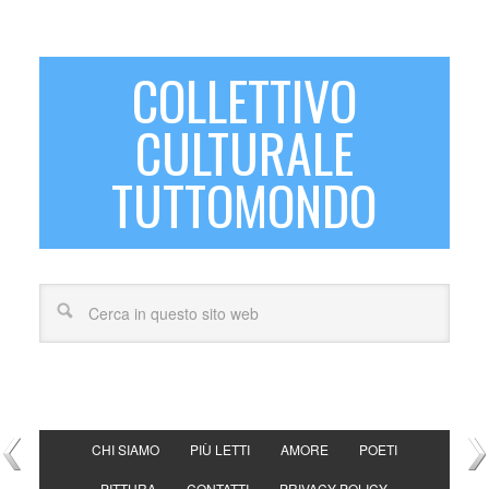
COLLETTIVO
CULTURALE
TUTTOMONDO
CHI SIAMO
PIÙ LETTI
AMORE
POETI
PITTURA
CONTATTI
PRIVACY POLICY