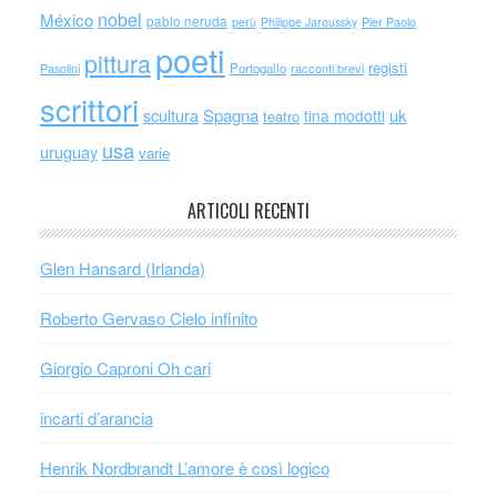
nobel
México
pablo neruda
perù
Philippe Jaroussky
Pier Paolo
poeti
pittura
registi
Portogallo
racconti brevi
Pasolini
scrittori
scultura
Spagna
uk
tina modotti
teatro
usa
uruguay
varie
ARTICOLI RECENTI
Glen Hansard (Irlanda)
Roberto Gervaso Cielo infinito
Giorgio Caproni Oh cari
incarti d’arancia
Henrik Nordbrandt L’amore è così logico