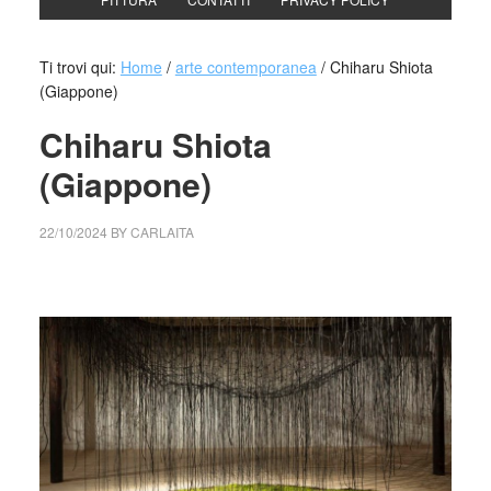
Ti trovi qui:
Home
/
arte contemporanea
/
Chiharu Shiota
(Giappone)
Chiharu Shiota
(Giappone)
22/10/2024
BY
CARLAITA
cctm collettivo culturale tuttomondo Chiharu Shiota
(Giappone)