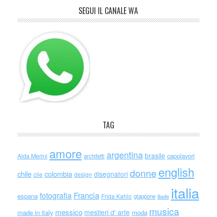
SEGUI IL CANALE WA
TAG
amore
argentina
brasile
capolavori
Alda Merini
architetti
english
donne
chile
colombia
disegnatori
cile
design
italia
Francia
fotografia
espana
Frida Kahlo
giappone
iliade
musica
messico
mestieri d' arte
made in italy
moda