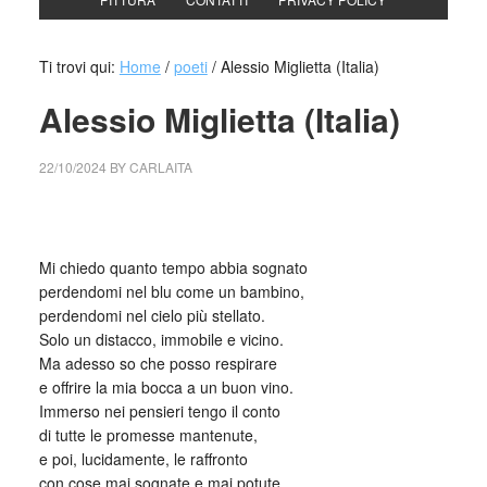
Ti trovi qui:
Home
/
poeti
/
Alessio Miglietta (Italia)
Alessio Miglietta (Italia)
22/10/2024
BY
CARLAITA
cctm collettivo culturale tuttomondo Alessio Miglietta (Italia)
Mi chiedo quanto tempo abbia sognato
perdendomi nel blu come un bambino,
perdendomi nel cielo più stellato.
Solo un distacco, immobile e vicino.
Ma adesso so che posso respirare
e offrire la mia bocca a un buon vino.
Immerso nei pensieri tengo il conto
di tutte le promesse mantenute,
e poi, lucidamente, le raffronto
con cose mai sognate e mai potute.