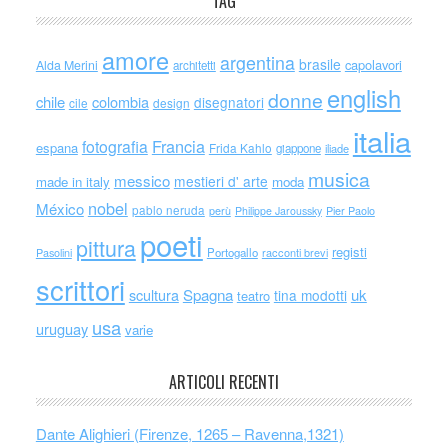
TAG
amore
argentina
brasile
capolavori
Alda Merini
architetti
english
donne
chile
colombia
disegnatori
cile
design
italia
Francia
fotografia
espana
Frida Kahlo
giappone
iliade
musica
messico
mestieri d' arte
made in italy
moda
nobel
México
pablo neruda
perù
Philippe Jaroussky
Pier Paolo
poeti
pittura
registi
Portogallo
racconti brevi
Pasolini
scrittori
scultura
Spagna
uk
tina modotti
teatro
usa
uruguay
varie
ARTICOLI RECENTI
Dante Alighieri (Firenze, 1265 – Ravenna,1321)