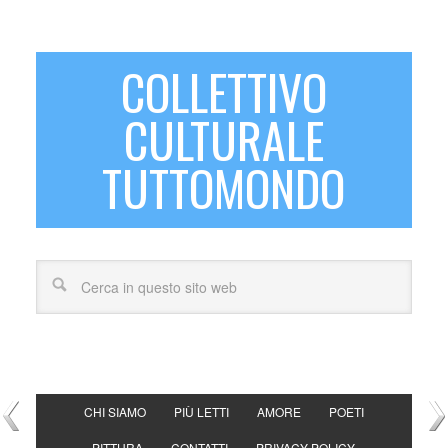
COLLETTIVO
CULTURALE
TUTTOMONDO
CHI SIAMO
PIÙ LETTI
AMORE
POETI
PITTURA
CONTATTI
PRIVACY POLICY