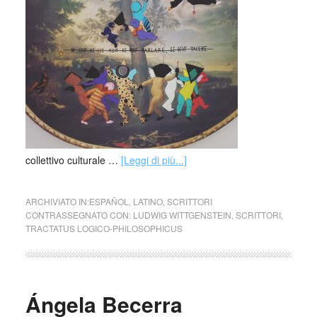
collettivo culturale …
[Leggi di più...]
ARCHIVIATO IN:
ESPAÑOL
,
LATINO
,
SCRITTORI
CONTRASSEGNATO CON:
LUDWIG WITTGENSTEIN
,
SCRITTORI
,
TRACTATUS LOGICO-PHILOSOPHICUS
Ángela Becerra