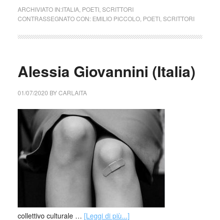
ARCHIVIATO IN:
ITALIA
,
POETI
,
SCRITTORI
CONTRASSEGNATO CON:
EMILIO PICCOLO
,
POETI
,
SCRITTORI
Alessia Giovannini (Italia)
01/07/2020
BY
CARLAITA
collettivo culturale …
[Leggi di più...]