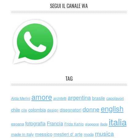
SEGUI IL CANALE WA
TAG
amore
argentina
brasile
capolavori
Alda Merini
architetti
english
donne
chile
colombia
disegnatori
cile
design
italia
Francia
fotografia
espana
Frida Kahlo
giappone
iliade
musica
messico
mestieri d' arte
made in italy
moda