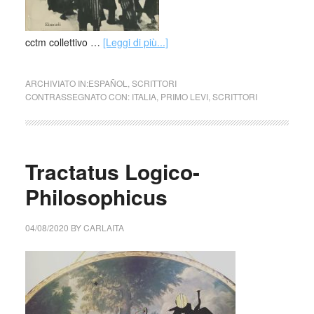
cctm collettivo …
[Leggi di più...]
ARCHIVIATO IN:
ESPAÑOL
,
SCRITTORI
CONTRASSEGNATO CON:
ITALIA
,
PRIMO LEVI
,
SCRITTORI
Tractatus Logico-
Philosophicus
04/08/2020
BY
CARLAITA