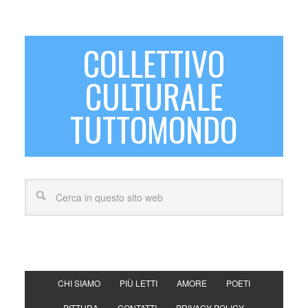
COLLETTIVO
CULTURALE
TUTTOMONDO
CHI SIAMO
PIÙ LETTI
AMORE
POETI
PITTURA
CONTATTI
PRIVACY POLICY