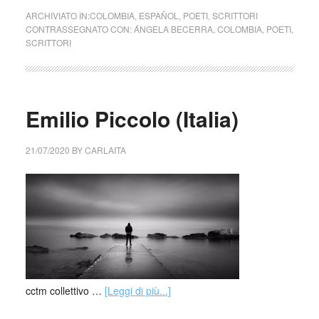
ARCHIVIATO IN:
COLOMBIA
,
ESPAÑOL
,
POETI
,
SCRITTORI
CONTRASSEGNATO CON:
ÁNGELA BECERRA
,
COLOMBIA
,
POETI
,
SCRITTORI
Emilio Piccolo (Italia)
21/07/2020
BY
CARLAITA
cctm collettivo …
[Leggi di più...]