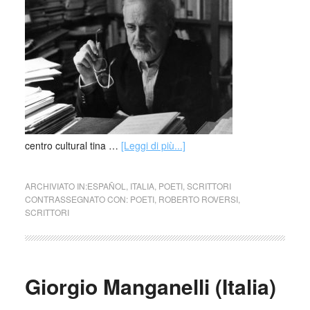
centro cultural tina …
[Leggi di più...]
ARCHIVIATO IN:
ESPAÑOL
,
ITALIA
,
POETI
,
SCRITTORI
CONTRASSEGNATO CON:
POETI
,
ROBERTO ROVERSI
,
SCRITTORI
Giorgio Manganelli (Italia)