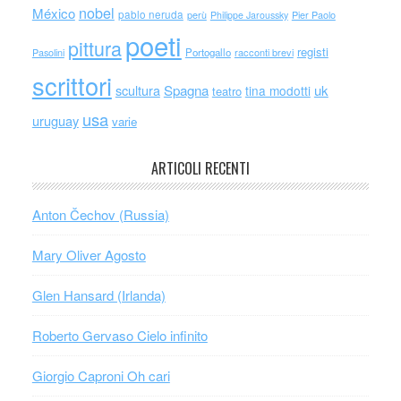
nobel
México
pablo neruda
perù
Philippe Jaroussky
Pier Paolo
poeti
pittura
registi
Portogallo
racconti brevi
Pasolini
scrittori
scultura
Spagna
uk
tina modotti
teatro
usa
uruguay
varie
ARTICOLI RECENTI
Anton Čechov (Russia)
Mary Oliver Agosto
Glen Hansard (Irlanda)
Roberto Gervaso Cielo infinito
Giorgio Caproni Oh cari