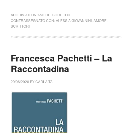
ARCHIVIATO IN:
AMORE
,
SCRITTORI
CONTRASSEGNATO CON:
ALESSIA GIOVANNINI
,
AMORE
,
SCRITTORI
Francesca Pachetti – La
Raccontadina
29/06/2020
BY
CARLAITA