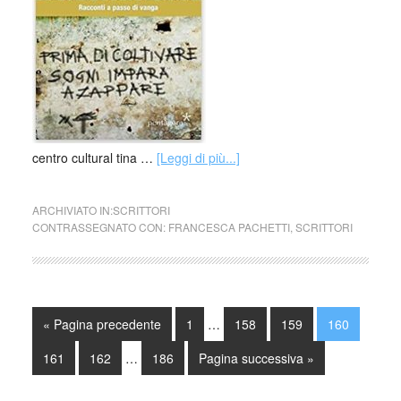
centro cultural tina …
[Leggi di più...]
ARCHIVIATO IN:
SCRITTORI
CONTRASSEGNATO CON:
FRANCESCA PACHETTI
,
SCRITTORI
« Pagina precedente
1
…
158
159
160
161
162
…
186
Pagina successiva »