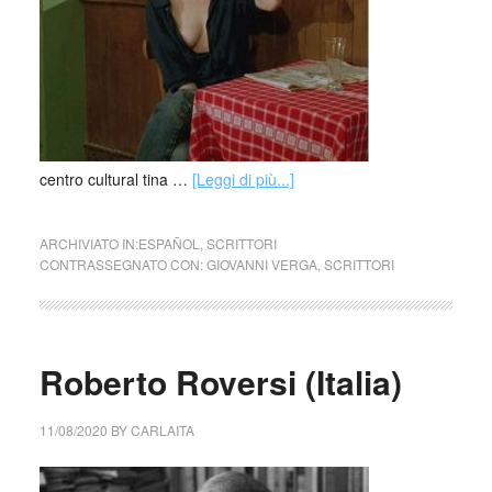
centro cultural tina …
[Leggi di più...]
ARCHIVIATO IN:
ESPAÑOL
,
SCRITTORI
CONTRASSEGNATO CON:
GIOVANNI VERGA
,
SCRITTORI
Roberto Roversi (Italia)
11/08/2020
BY
CARLAITA