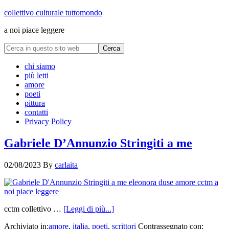
collettivo culturale tuttomondo
a noi piace leggere
chi siamo
più letti
amore
poeti
pittura
contatti
Privacy Policy
Gabriele D’Annunzio Stringiti a me
02/08/2023
By
carlaita
cctm collettivo …
[Leggi di più...]
Archiviato in:
amore
,
italia
,
poeti
,
scrittori
Contrassegnato con: