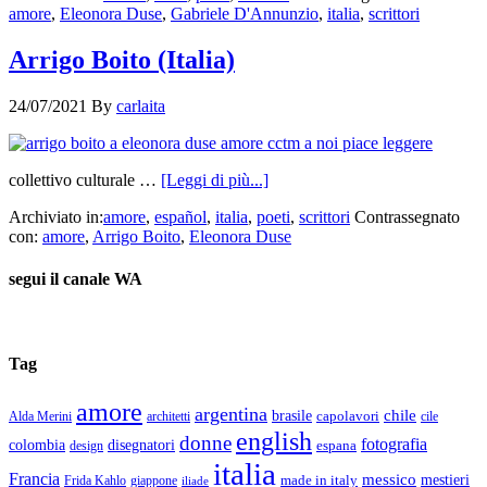
amore
,
Eleonora Duse
,
Gabriele D'Annunzio
,
italia
,
scrittori
Arrigo Boito (Italia)
24/07/2021
By
carlaita
collettivo culturale …
[Leggi di più...]
Archiviato in:
amore
,
español
,
italia
,
poeti
,
scrittori
Contrassegnato
con:
amore
,
Arrigo Boito
,
Eleonora Duse
segui il canale WA
Tag
amore
argentina
chile
brasile
capolavori
Alda Merini
cile
architetti
english
donne
fotografia
colombia
disegnatori
espana
design
italia
Francia
messico
made in italy
mestieri
Frida Kahlo
giappone
iliade