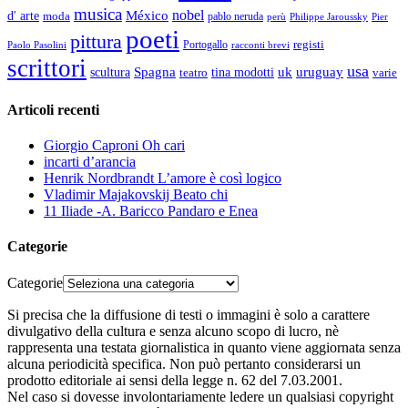
musica
nobel
México
d' arte
moda
pablo neruda
perù
Pier
Philippe Jaroussky
poeti
pittura
registi
Paolo Pasolini
Portogallo
racconti brevi
scrittori
usa
Spagna
scultura
uk
uruguay
teatro
tina modotti
varie
Articoli recenti
Giorgio Caproni Oh cari
incarti d’arancia
Henrik Nordbrandt L’amore è così logico
Vladimir Majakovskij Beato chi
11 Iliade -A. Baricco Pandaro e Enea
Categorie
Categorie
Si precisa che la diffusione di testi o immagini è solo a carattere
divulgativo della cultura e senza alcuno scopo di lucro, nè
rappresenta una testata giornalistica in quanto viene aggiornata senza
alcuna periodicità specifica. Non può pertanto considerarsi un
prodotto editoriale ai sensi della legge n. 62 del 7.03.2001.
Nel caso si dovesse involontariamente ledere un qualsiasi copyright