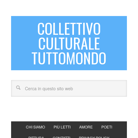
COLLETTIVO
CULTURALE
TUTTOMONDO
CHI SIAMO
PIÙ LETTI
AMORE
POETI
PITTURA
CONTATTI
PRIVACY POLICY