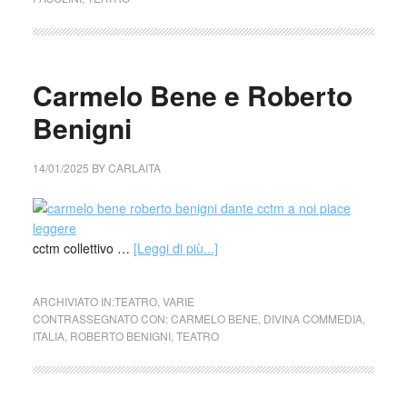
Carmelo Bene e Roberto
Benigni
14/01/2025
BY
CARLAITA
cctm collettivo …
[Leggi di più...]
ARCHIVIATO IN:
TEATRO
,
VARIE
CONTRASSEGNATO CON:
CARMELO BENE
,
DIVINA COMMEDIA
,
ITALIA
,
ROBERTO BENIGNI
,
TEATRO