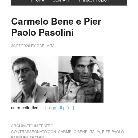
Carmelo Bene e Pier
Paolo Pasolini
30/07/2026
BY
CARLAITA
cctm collettivo …
[Leggi di più...]
ARCHIVIATO IN:
TEATRO
CONTRASSEGNATO CON:
CARMELO BENE
,
ITALIA
,
PIER PAOLO
PASOLINI
,
TEATRO