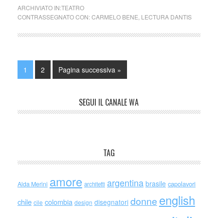
ARCHIVIATO IN:
TEATRO
CONTRASSEGNATO CON:
CARMELO BENE
,
LECTURA DANTIS
1
2
Pagina successiva »
SEGUI IL CANALE WA
TAG
amore
argentina
brasile
capolavori
Alda Merini
architetti
english
donne
chile
colombia
disegnatori
cile
design