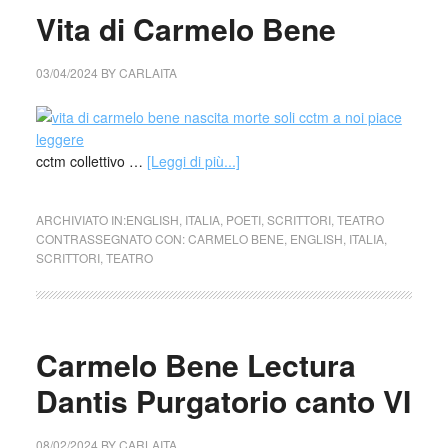
Vita di Carmelo Bene
03/04/2024
BY
CARLAITA
cctm collettivo …
[Leggi di più...]
ARCHIVIATO IN:
ENGLISH
,
ITALIA
,
POETI
,
SCRITTORI
,
TEATRO
CONTRASSEGNATO CON:
CARMELO BENE
,
ENGLISH
,
ITALIA
,
SCRITTORI
,
TEATRO
Carmelo Bene Lectura
Dantis Purgatorio canto VI
08/02/2024
BY
CARLAITA