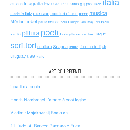
italia
Francia
fotografia
espana
Frida Kahlo
giappone
iliade
musica
messico
mestieri d' arte
made in italy
moda
nobel
México
pablo neruda
perù
Philippe Jaroussky
Pier Paolo
poeti
pittura
registi
Portogallo
racconti brevi
Pasolini
scrittori
scultura
Spagna
uk
tina modotti
teatro
usa
uruguay
varie
ARTICOLI RECENTI
incarti d’arancia
Henrik Nordbrandt L’amore è così logico
Vladimir Majakovskij Beato chi
11 Iliade -A. Baricco Pandaro e Enea