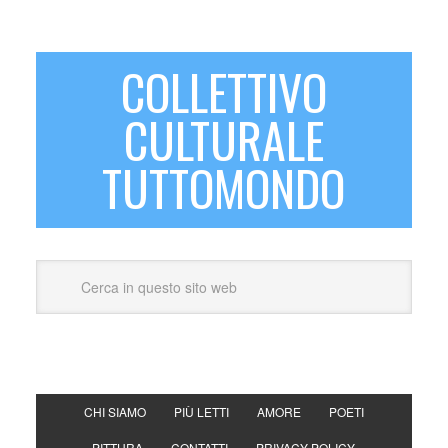
COLLETTIVO
CULTURALE
TUTTOMONDO
CHI SIAMO
PIÙ LETTI
AMORE
POETI
PITTURA
CONTATTI
PRIVACY POLICY