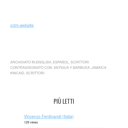
late-life dissolution of a marriage by way of the jilted wife’s
acerbic ruminations.
cctm.website
Il romanticismo è il rifugio … El romanticismo es el refugio
… Jamaica Kincaid
ARCHIVIATO IN:
ENGLISH
,
ESPAÑOL
,
SCRITTORI
CONTRASSEGNATO CON:
ANTIGUA Y BARBUDA
,
JAMAICA
KINCAID
,
SCRITTORI
PIÙ LETTI
Vincenzo Ferdinandi (Italia)
129 views