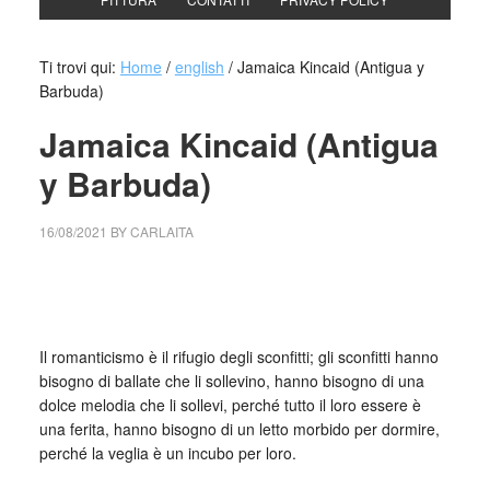
Ti trovi qui:
Home
/
english
/
Jamaica Kincaid (Antigua y
Barbuda)
Jamaica Kincaid (Antigua
y Barbuda)
16/08/2021
BY
CARLAITA
collettivo culturale tuttomondo Jamaica Kincaid (Antigua y
Barbuda)
Il romanticismo è il rifugio degli sconfitti; gli sconfitti hanno
bisogno di ballate che li sollevino, hanno bisogno di una
dolce melodia che li sollevi, perché tutto il loro essere è
una ferita, hanno bisogno di un letto morbido per dormire,
perché la veglia è un incubo per loro.
_