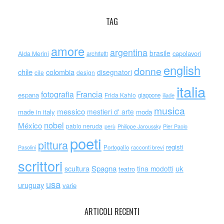
TAG
amore
argentina
brasile
capolavori
Alda Merini
architetti
english
donne
chile
colombia
disegnatori
cile
design
italia
Francia
fotografia
espana
Frida Kahlo
giappone
iliade
musica
messico
mestieri d' arte
made in italy
moda
nobel
México
pablo neruda
perù
Philippe Jaroussky
Pier Paolo
poeti
pittura
registi
Portogallo
racconti brevi
Pasolini
scrittori
scultura
Spagna
uk
tina modotti
teatro
usa
uruguay
varie
ARTICOLI RECENTI