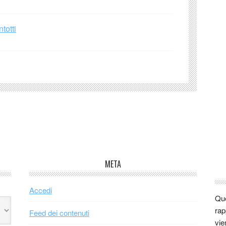
totti
META
Accedi
Que
rap
Feed dei contenuti
vie