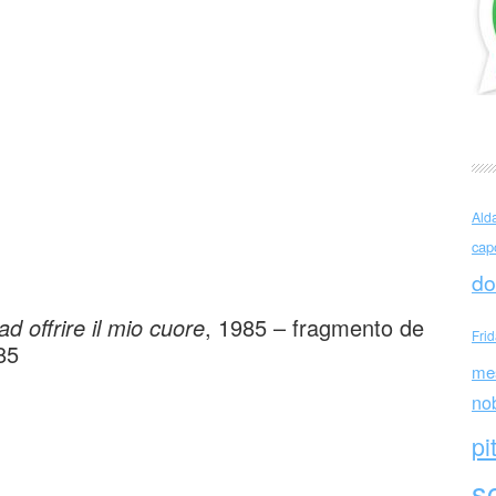
rgentina)
Ald
cap
do
ad offrire il mio cuore
, 1985 – fragmento de
Fri
85
me
no
pi
sc