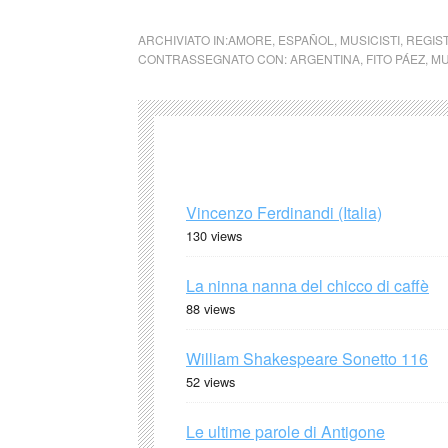
ARCHIVIATO IN:
AMORE
,
ESPAÑOL
,
MUSICISTI
,
REGIST
CONTRASSEGNATO CON:
ARGENTINA
,
FITO PÁEZ
,
MU
Vincenzo Ferdinandi (Italia)
130 views
La ninna nanna del chicco di caffè
88 views
William Shakespeare Sonetto 116
52 views
Le ultime parole di Antigone