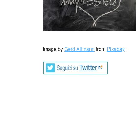
_
Image by
Gerd Altmann
from
Pixabay
Rodolfo Páez, detto Fito (Rosario,
compositore, musicista e regista a
È considerato parte integrante del movimento 
inizi degli anni 80. È uno dei più importanti
musicista è attivo anche come regista, scen
da solista, la sua opera musicale è formata 