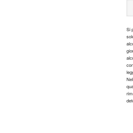
oni con artisti internazionali.
 all’inizio degli anni novanta quando ha pubblicato gli
Si 
rco beat (1994), che hanno avuto un grande esito
sol
alc
gio
ue premi Latin Grammy Awards (i primi due nell’anno
alc
 per il suo album Abre, del 1999). Tra il 2007 e il
con
e e in categorie differenti: «migliore album di rock
leg
 «migliore album di un cantautore dell’anno» per
Nel
i pop» per il disco No sé si es Baires o Madrid …
qua
rim
det
 il mio cuore
, 1985 – fragmento de
Yo vengo a ofrecer