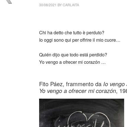
30/08/2021
BY
CARLAITA
collettivo culturale tuttomondo Fito Páez (A
Chi ha detto che tutto è perduto? ‎
Io oggi sono qui per offrire il mio cuore…
Quién dijo que todo está perdido?
Yo vengo a ofrecer mi corazón …
_
Fito Páez, frammento da
Io vengo 
Yo vengo a ofrecer mi corazón
, 19