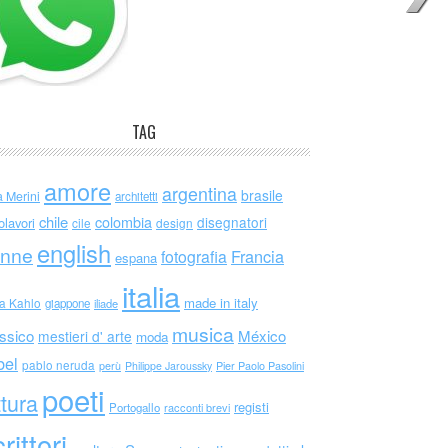
TAG
amore
argentina
brasile
a Merini
architetti
chile
colombia
disegnatori
olavori
cile
design
english
nne
Francia
fotografia
espana
italia
made in italy
da Kahlo
giappone
iliade
musica
ssico
México
mestieri d' arte
moda
bel
pablo neruda
perù
Philippe Jaroussky
Pier Paolo Pasolini
poeti
ttura
registi
Portogallo
racconti brevi
rittori