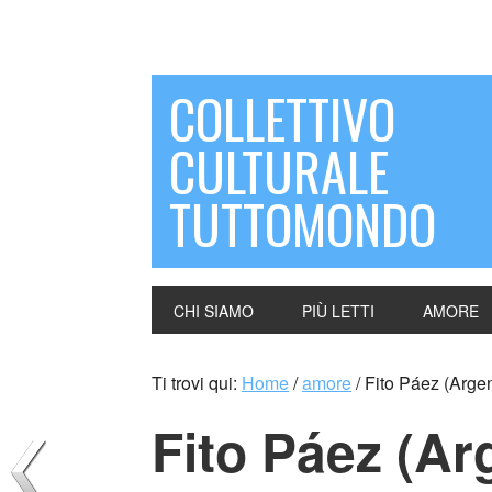
COLLETTIVO
CULTURALE
TUTTOMONDO
CHI SIAMO
PIÙ LETTI
AMORE
Ti trovi qui:
Home
/
amore
/
Fito Páez (Argen
Fito Páez (Ar