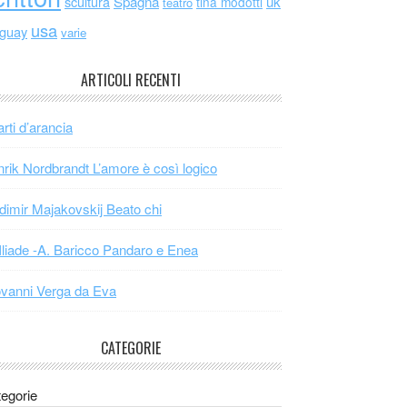
scultura
Spagna
uk
tina modotti
teatro
usa
uguay
varie
ARTICOLI RECENTI
arti d’arancia
rik Nordbrandt L’amore è così logico
dimir Majakovskij Beato chi
Iliade -A. Baricco Pandaro e Enea
vanni Verga da Eva
CATEGORIE
egorie