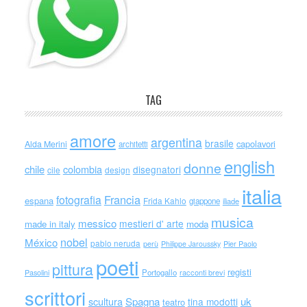
TAG
amore
argentina
brasile
capolavori
Alda Merini
architetti
english
donne
chile
colombia
disegnatori
cile
design
italia
Francia
fotografia
espana
Frida Kahlo
giappone
iliade
musica
messico
mestieri d' arte
made in italy
moda
nobel
México
pablo neruda
perù
Philippe Jaroussky
Pier Paolo
poeti
pittura
registi
Portogallo
racconti brevi
Pasolini
scrittori
scultura
Spagna
uk
tina modotti
teatro