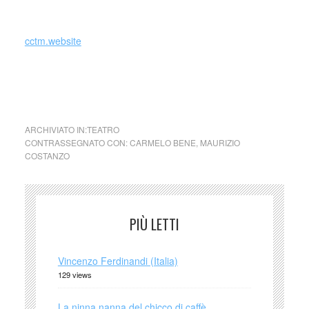
cctm.website
collettivo culturale tuttomondo Carmelo Bene al Maurizio
Costanzo Show
ARCHIVIATO IN:
TEATRO
CONTRASSEGNATO CON:
CARMELO BENE
,
MAURIZIO
COSTANZO
PIÙ LETTI
Vincenzo Ferdinandi (Italia)
129 views
La ninna nanna del chicco di caffè