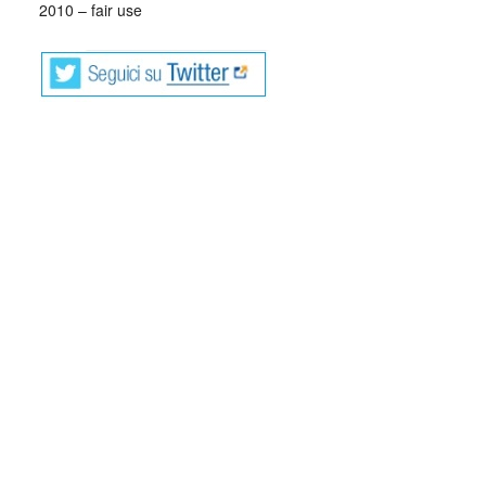
2010 – fair use
Carmelo Bene (1937 – 2002) nasce nel
sud del sud dei Santi, a Campi Salentina,
in provincia di Lecce, nel 1937.
A vent’anni, dopo gli studi classici, approda all’Accademia
di Arte Drammatica Silvio D’Amico: colui che verrà
considerato il più grande attore del Novecento lascerà
l’accademia dopo un anno, convinto della sua inutilità.
Nel 1959 debutta come protagonista del Caligola di Albert
Camus per la regia di Alberto Ruggero. Dopo questa
esperienza, Carmelo Bene diventa regista di sé:
reinventando il linguaggio teatrale, con uno stile ricercato e
barocco, e manifestando il suo genio di attore.