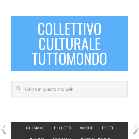
COLLETTIVO
CULTURALE
TUTTOMONDO
CHI SIAMO
PIÙ LETTI
AMORE
POETI
PITTURA
CONTATTI
PRIVACY POLICY