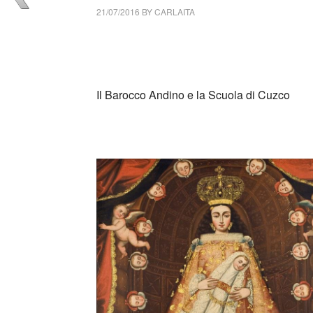
21/07/2016
BY
CARLAITA
centro cultural tina modotti caracas centro cu
caracas centro cultural tina modotti caracas 
modotti caracas centro cultural tina modott
Il Barocco Andino e la Scuola di Cuzco