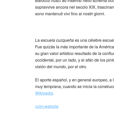
Barocco riuscì ad inserirsi nello schema occ
sopravvive ancora nel secolo XIX, trascinan
sono mantenuti vivi fino ai nostri giorni.
_
La
escuela cuzqueña
es una célebre escuela
Fue quizás la más importante de la América 
su gran valor artístico resultado de la confl
occidental, por un lado, y el afán de los pin
visión del mundo, por el otro.
El aporte español, y en general europeo, a
muy temprana, cuando se inicia la construc
Wikipedia
cctm.website