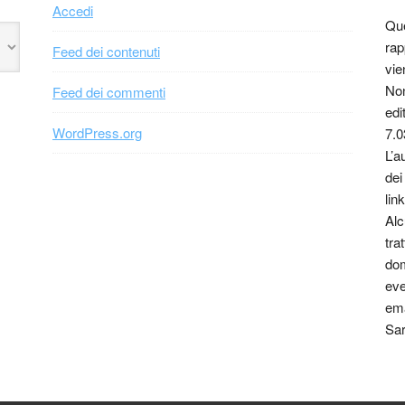
Accedi
Que
rap
Feed dei contenuti
vie
Non
Feed dei commenti
edi
WordPress.org
7.0
L’a
dei
link
Alc
tra
dom
eve
ema
Sar