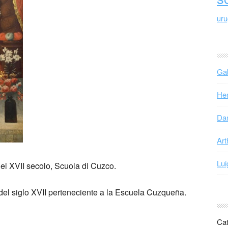
ur
Gab
Hen
Dan
Art
Lui
del XVII secolo, Scuola di Cuzco.
del siglo XVII perteneciente a la Escuela Cuzqueña.
Cat