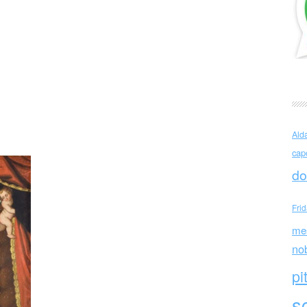
ltural tina modotti caracas centro cultural tina modotti
centro cultural tina modotti caracas centro cultural tina
i caracas baroccoandino
Ald
cap
do
Fri
me
no
pi
sc