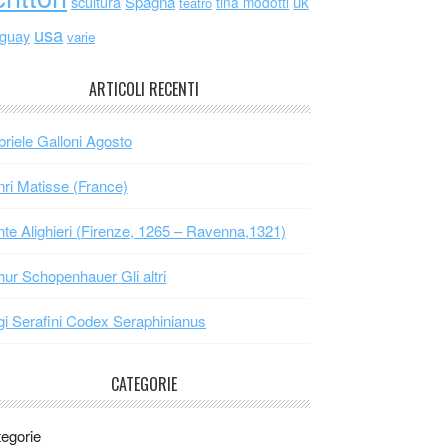
scultura
Spagna
uk
tina modotti
teatro
usa
uguay
varie
ARTICOLI RECENTI
riele Galloni Agosto
ri Matisse (France)
te Alighieri (Firenze, 1265 – Ravenna,1321)
hur Schopenhauer Gli altri
gi Serafini Codex Seraphinianus
CATEGORIE
egorie