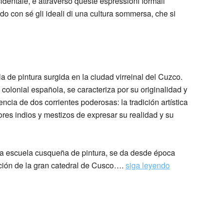
identale, e attraverso queste espressioni formali
do con sé gli ideali di una cultura sommersa, che si
 de pintura surgida en la ciudad virreinal del Cuzco.
colonial española, se caracteriza por su originalidad y
uencia de dos corrientes poderosas: la tradición artística
tores indios y mestizos de expresar su realidad y su
 la escuela cusqueña de pintura, se da desde época
ción de la gran catedral de Cusco….
siga leyendo