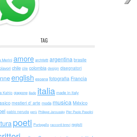
TAG
amore
argentina
brasile
a Merini
architetti
chile
colombia
disegnatori
olavori
cile
design
english
nne
Francia
fotografia
espana
italia
made in italy
da Kahlo
giappone
iliade
musica
ssico
México
mestieri d' arte
moda
bel
pablo neruda
perù
Philippe Jaroussky
Pier Paolo Pasolini
poeti
ttura
registi
Portogallo
racconti brevi
rittori