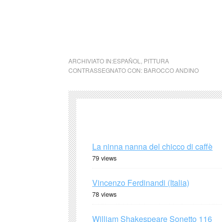
baroccoandino cctm cctm cctm cctm cctm cc
cctm cctm cctm cctm cctm cctm cctm cctm c
cctm cctm cctm cctm cctm
ARCHIVIATO IN:
ESPAÑOL
,
PITTURA
CONTRASSEGNATO CON:
BAROCCO ANDINO
La ninna nanna del chicco di caffè
79 views
Vincenzo Ferdinandi (Italia)
78 views
William Shakespeare Sonetto 116