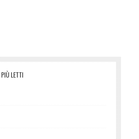
tm cctm cctm cctm cctm cctm cctm cctm cctm cctm cctm
ctm cctm cctm cctm cctm cctm cctm cctm cctm cctm
PIÙ LETTI