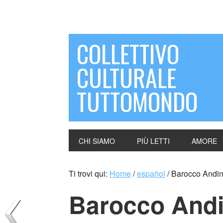
COLLETTIVO
CULTURALE
TUTTOMONDO
CHI SIAMO
PIÙ LETTI
AMORE
Ti trovi qui:
Home
/
español
/
Barocco Andi
Barocco And