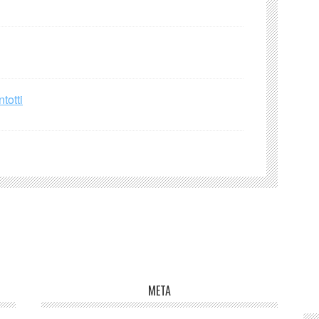
totti
META