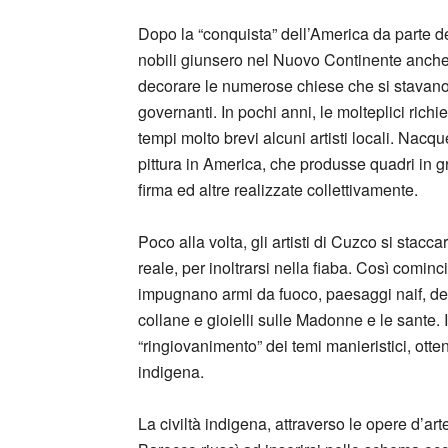
Dopo la “conquista” dell’America da parte deg
nobili giunsero nel Nuovo Continente anche a
decorare le numerose chiese che si stavano 
governanti. In pochi anni, le molteplici rich
tempi molto brevi alcuni artisti locali. Nacq
pittura in America, che produsse quadri in 
firma ed altre realizzate collettivamente.
Poco alla volta, gli artisti di Cuzco si sta
reale, per inoltrarsi nella fiaba. Così cominc
impugnano armi da fuoco, paesaggi naif, decor
collane e gioielli sulle Madonne e le sante. 
“ringiovanimento” dei temi manieristici, ott
indigena.
La civiltà indigena, attraverso le opere d’a