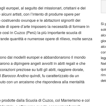
li europei, al seguito dei missionari, cristiani e dei
lcuni artisti, con l’intento di produrre opere per
costruendo ovunque e le abitazioni signorili dei
Si 
ieste di opere d’arte imposero la necessità di formare in
sol
ue così in Cuzco (Perú) la più importante scuola di
alc
grande quantità e numerose opere di rilievo, molte senza
gio
alc
con
ccarono dai modelli europei e abbandonarono il mondo
leg
iarono a dipingere angeli avvolti in abiti regali e che
Nel
qua
azioni preziose su tutti gli abiti, raggiere dorate,
rim
Il
Barocco Andino
quindi, fu caratterizzato da un
det
enuto con un arcaismo che rispondeva alla mentalità
rte prodotte dalla Scuola di Cuzco, col Manierismo e col