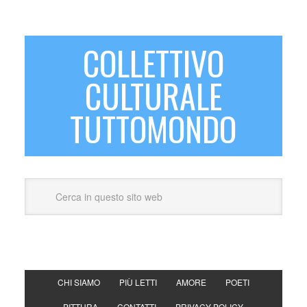
COLLETTIVO
CULTURALE
TUTTOMONDO
CHI SIAMO
PIÙ LETTI
AMORE
POETI
PITTURA
CONTATTI
PRIVACY POLICY