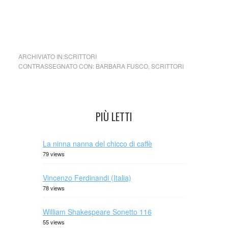
cctm donne di polvere
ARCHIVIATO IN:
SCRITTORI
CONTRASSEGNATO CON:
BARBARA FUSCO
,
SCRITTORI
PIÙ LETTI
La ninna nanna del chicco di caffè
79 views
Vincenzo Ferdinandi (Italia)
78 views
William Shakespeare Sonetto 116
55 views