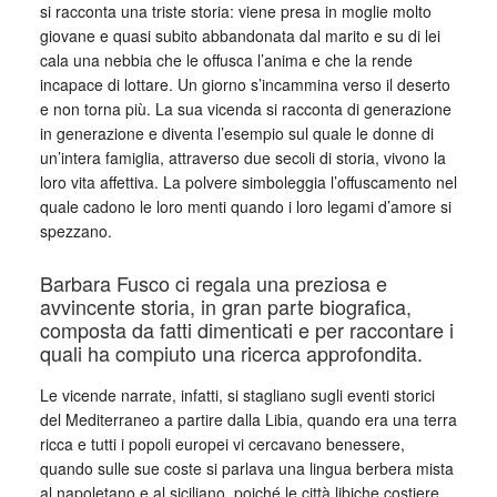
si racconta una triste storia: viene presa in moglie molto
giovane e quasi subito abbandonata dal marito e su di lei
cala una nebbia che le offusca l’anima e che la rende
incapace di lottare. Un giorno s’incammina verso il deserto
e non torna più. La sua vicenda si racconta di generazione
in generazione e diventa l’esempio sul quale le donne di
un’intera famiglia, attraverso due secoli di storia, vivono la
loro vita affettiva. La polvere simboleggia l’offuscamento nel
quale cadono le loro menti quando i loro legami d’amore si
spezzano.
Barbara Fusco ci regala una preziosa e
avvincente storia, in gran parte biografica,
composta da fatti dimenticati e per raccontare i
quali ha compiuto una ricerca approfondita.
Le vicende narrate, infatti, si stagliano sugli eventi storici
del Mediterraneo a partire dalla Libia, quando era una terra
ricca e tutti i popoli europei vi cercavano benessere,
quando sulle sue coste si parlava una lingua berbera mista
al napoletano e al siciliano, poiché le città libiche costiere