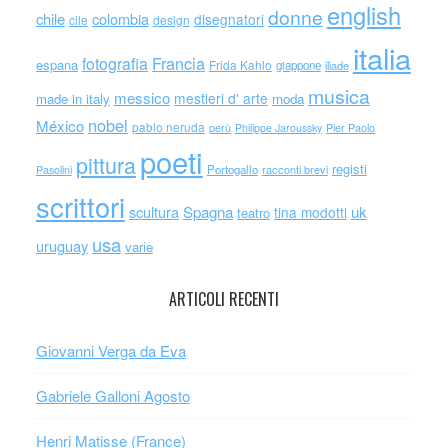
english
donne
chile
colombia
disegnatori
cile
design
italia
Francia
fotografia
espana
Frida Kahlo
giappone
iliade
musica
messico
mestieri d' arte
made in italy
moda
nobel
México
pablo neruda
perù
Philippe Jaroussky
Pier Paolo
poeti
pittura
registi
Portogallo
racconti brevi
Pasolini
scrittori
scultura
Spagna
uk
tina modotti
teatro
usa
uruguay
varie
ARTICOLI RECENTI
Giovanni Verga da Eva
Gabriele Galloni Agosto
Henri Matisse (France)