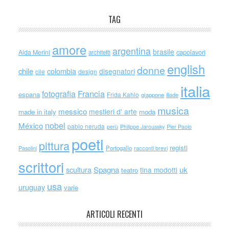
TAG
amore
argentina
brasile
capolavori
Alda Merini
architetti
english
donne
chile
colombia
disegnatori
cile
design
italia
Francia
fotografia
espana
Frida Kahlo
giappone
iliade
musica
messico
mestieri d' arte
made in italy
moda
nobel
México
pablo neruda
perù
Philippe Jaroussky
Pier Paolo
poeti
pittura
registi
Portogallo
racconti brevi
Pasolini
scrittori
scultura
Spagna
uk
tina modotti
teatro
usa
uruguay
varie
ARTICOLI RECENTI