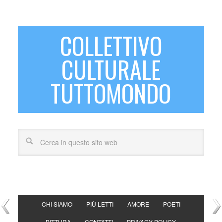
COLLETTIVO
CULTURALE
TUTTOMONDO
CHI SIAMO
PIÙ LETTI
AMORE
POETI
PITTURA
CONTATTI
PRIVACY POLICY