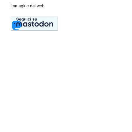
immagine dal web
Collettivo Culturale TuttoMondo vuole
essere un viaggio attraverso le varie
forme dell’arte, della cultura e del
costume.
Parole e immagini che possano offrire bellezza, far nascere
una riflessione, dare meraviglia in questo momento in cui la
meraviglia sembra essere perduta e stimolare la curiosità e
la voglia di guardare il mondo, a TuttoMondo, cogliendone
tutta la bellezza di luci, colori e d’ombre.
Se volete inviarci una vostra poesia, o un dipinto, o
qualunque altra forma artistica che vi rappresenti, saremo