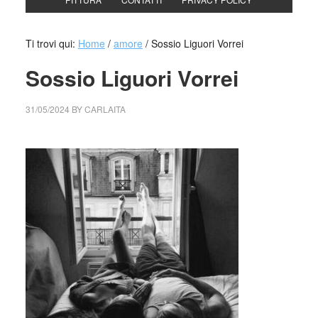
Ti trovi qui:
Home
/
amore
/
Sossio Liguori Vorrei
Sossio Liguori Vorrei
31/05/2024
BY
CARLAITA
cctm collettivo culturale tuttomondo Sossio Liguori Vorrei