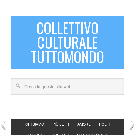
COLLETTIVO
CULTURALE
TUTTOMONDO
CHI SIAMO
PIÙ LETTI
AMORE
POETI
PITTURA
CONTATTI
PRIVACY POLICY