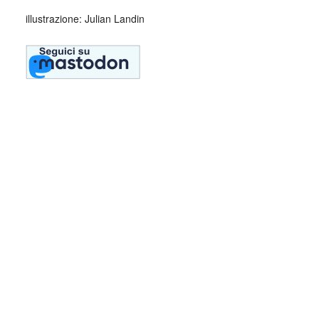
illustrazione: Julian Landin
Collettivo Culturale TuttoMondo vuole
essere un viaggio attraverso le varie
forme dell’arte, della cultura e del
costume.
Parole e immagini che possano offrire bellezza, far nascere
una riflessione, dare meraviglia in questo momento in cui la
meraviglia sembra essere perduta e stimolare la curiosità e
la voglia di guardare il mondo, a TuttoMondo, cogliendone
tutta la bellezza di luci, colori e d’ombre.
Se volete inviarci una vostra poesia, o un dipinto, o
qualunque altra forma artistica che vi rappresenti, saremo