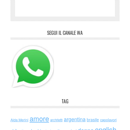
SEGUI IL CANALE WA
TAG
amore
argentina
brasile
capolavori
Alda Merini
architetti
english