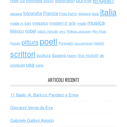
donne
chile
colombia
disegnatori
cile
design
italia
Francia
fotografia
espana
Frida Kahlo
giappone
iliade
musica
messico
mestieri d' arte
made in italy
moda
nobel
México
pablo neruda
perù
Philippe Jaroussky
Pier Paolo
poeti
pittura
registi
Portogallo
racconti brevi
Pasolini
scrittori
scultura
Spagna
uk
tina modotti
teatro
usa
uruguay
varie
ARTICOLI RECENTI
11 Iliade -A. Baricco Pandaro e Enea
Giovanni Verga da Eva
Gabriele Galloni Agosto