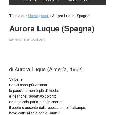
Ti trovi qui:
Home
/
poeti
/
Aurora Luque (Spagna)
Aurora Luque (Spagna)
02/06/2024
BY
CARLAITA
cctm collettivo culturale tuttomondo Aurora Luque
(Spagna)
di Aurora Luque (Almería, 1962)
Va bene
non ci sono più visionari,
la passione non è più di moda,
e neanche l’aggettivo colorito,
ed è ridicolo parlare delle sirene;
il poeta è assente dalla poesia e, nel frattempo,
beve caffè al sole con gli amici,