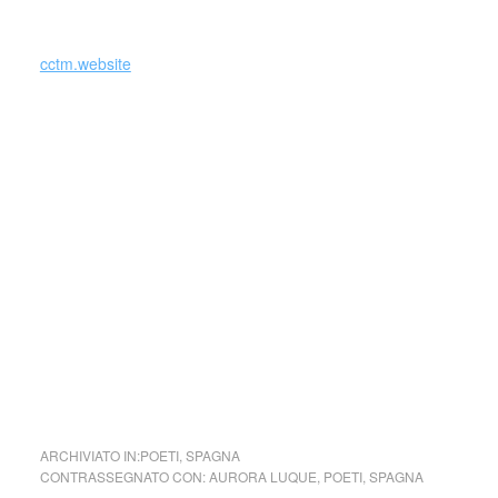
liete di dedicarvi un post.
cctm.website
Si precisa che la diffusione di testi o immagini è solo a
carattere divulgativo della cultura e senza alcuno scopo di
lucro, nè rappresenta una testata giornalistica in quanto
viene aggiornata senza alcuna periodicità specifica. Non
può pertanto considerarsi un prodotto editoriale ai sensi
della legge n. 62 del 7.03.2001.
Nel caso si dovesse involontariamente ledere un qualsiasi
copyright d’autore, il contenuto verrà rimosso
immediatamente su segnalazione del detentore dell’avente
diritto
cctm poesia
ARCHIVIATO IN:
POETI
,
SPAGNA
CONTRASSEGNATO CON:
AURORA LUQUE
,
POETI
,
SPAGNA