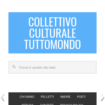
COLLETTIVO
CULTURALE
TUTTOMONDO
CHI SIAMO
PIÙ LETTI
AMORE
POETI
PITTURA
CONTATTI
PRIVACY POLICY