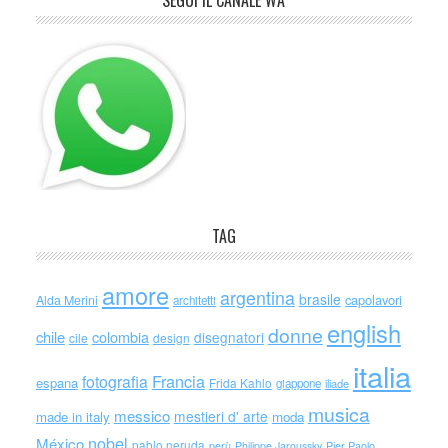
SEGUI IL CANALE WA
TAG
amore
argentina
brasile
capolavori
Alda Merini
architetti
english
donne
chile
colombia
disegnatori
cile
design
italia
Francia
fotografia
espana
Frida Kahlo
giappone
iliade
musica
messico
mestieri d' arte
made in italy
moda
nobel
México
pablo neruda
perù
Philippe Jaroussky
Pier Paolo