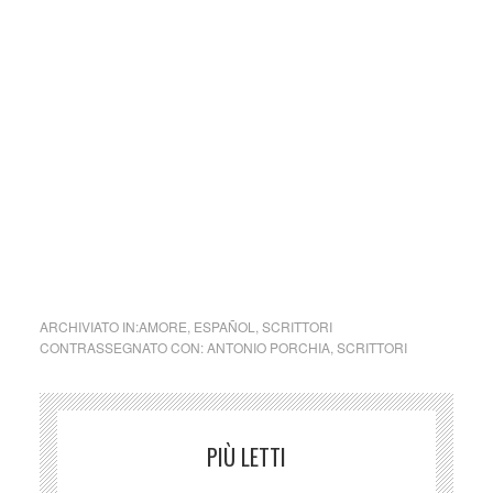
Per questo è difficile stabilire una versione
definitiva del libro.
Nel 1968, all’età di ottantadue anni, cadendo da una scala,
Porchia batte la testa ed entra in uno stato di sonnolenza e
delirio. Rimosso l’ematoma cerebrale si riprende per breve
tempo. La morte lo sorprende il 9 novembre 1968, a pochi
giorni dall’ottantatreesimo compleanno.
centro cultural tina modotti Antonio Porchia (Italia
/Argentina)
ARCHIVIATO IN:
AMORE
,
ESPAÑOL
,
SCRITTORI
CONTRASSEGNATO CON:
ANTONIO PORCHIA
,
SCRITTORI
PIÙ LETTI