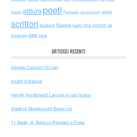
poeti
pittura
registi
Portogallo
racconti brevi
Pasolini
scrittori
scultura
Spagna
uk
tina modotti
teatro
usa
uruguay
varie
ARTICOLI RECENTI
Giorgio Caproni Oh cari
incarti d’arancia
Henrik Nordbrandt L’amore è così logico
Vladimir Majakovskij Beato chi
11 Iliade -A. Baricco Pandaro e Enea