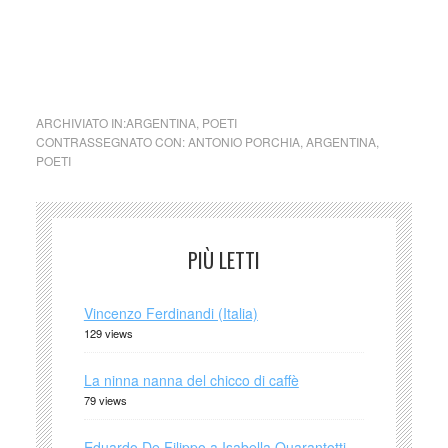
cctm collettivo culturale tuttomondo Antonio Porchia Il fiore
ARCHIVIATO IN:
ARGENTINA
,
POETI
CONTRASSEGNATO CON:
ANTONIO PORCHIA
,
ARGENTINA
,
POETI
PIÙ LETTI
Vincenzo Ferdinandi (Italia)
129 views
La ninna nanna del chicco di caffè
79 views
Eduardo De Filippo a Isabella Quarantotti