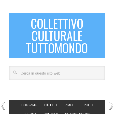
COLLETTIVO
CULTURALE
TUTTOMONDO
CHI SIAMO
PIÙ LETTI
AMORE
POETI
PITTURA
CONTATTI
PRIVACY POLICY