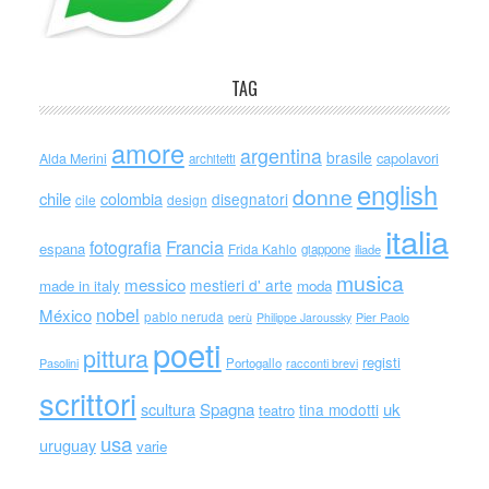
TAG
amore
argentina
brasile
capolavori
Alda Merini
architetti
english
donne
chile
colombia
disegnatori
cile
design
italia
Francia
fotografia
espana
Frida Kahlo
giappone
iliade
musica
messico
mestieri d' arte
made in italy
moda
nobel
México
pablo neruda
perù
Philippe Jaroussky
Pier Paolo
poeti
pittura
registi
Portogallo
racconti brevi
Pasolini
scrittori
scultura
Spagna
uk
tina modotti
teatro
usa
uruguay
varie