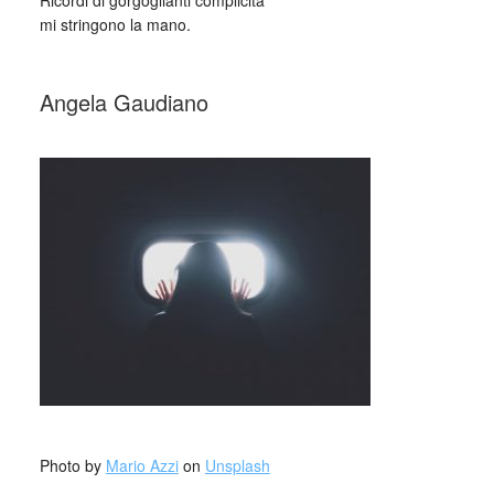
Ricordi di gorgoglianti complicità
mi stringono la mano.
_
Angela Gaudiano
_
Photo by
Mario Azzi
on
Unsplash