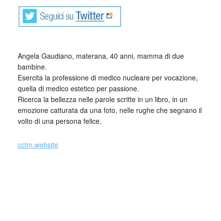
Angela Gaudiano, materana, 40 anni, mamma di due
bambine.
Esercita la professione di medico nucleare per vocazione,
quella di medico estetico per passione.
Ricerca la bellezza nelle parole scritte in un libro, in un
emozione catturata da una foto, nelle rughe che segnano il
volto di una persona felice.
cctm.website
Il CCTM – Centro Cultural Tina Modotti –
è una piattaforma multicanale dedicata
alla poesia in particolare e all’ arte in
generale, nata nel nel 2008 da un’ idea di
Antonio Nazzaro poeta, traduttore e