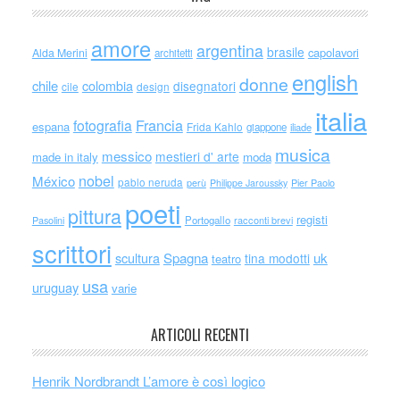
amore
argentina
brasile
capolavori
Alda Merini
architetti
english
donne
chile
colombia
disegnatori
cile
design
italia
Francia
fotografia
espana
Frida Kahlo
giappone
iliade
musica
messico
mestieri d' arte
made in italy
moda
nobel
México
pablo neruda
perù
Philippe Jaroussky
Pier Paolo
poeti
pittura
registi
Portogallo
racconti brevi
Pasolini
scrittori
scultura
Spagna
uk
tina modotti
teatro
usa
uruguay
varie
ARTICOLI RECENTI
Henrik Nordbrandt L’amore è così logico