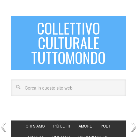
COLLETTIVO
CULTURALE
TUTTOMONDO
CHI SIAMO
PIÙ LETTI
AMORE
POETI
PITTURA
CONTATTI
PRIVACY POLICY