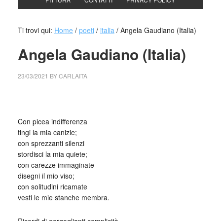
Ti trovi qui:
Home
/
poeti
/
italia
/
Angela Gaudiano (Italia)
Angela Gaudiano (Italia)
23/03/2021
BY
CARLAITA
centro cultural tina modotti Angela Gaudiano (Italia)
Con picea indifferenza
tingi la mia canizie;
con sprezzanti silenzi
stordisci la mia quiete;
con carezze immaginate
disegni il mio viso;
con solitudini ricamate
vesti le mie stanche membra.