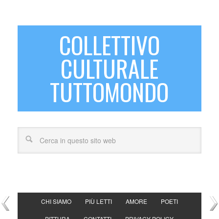
COLLETTIVO
CULTURALE
TUTTOMONDO
CHI SIAMO
PIÙ LETTI
AMORE
POETI
PITTURA
CONTATTI
PRIVACY POLICY