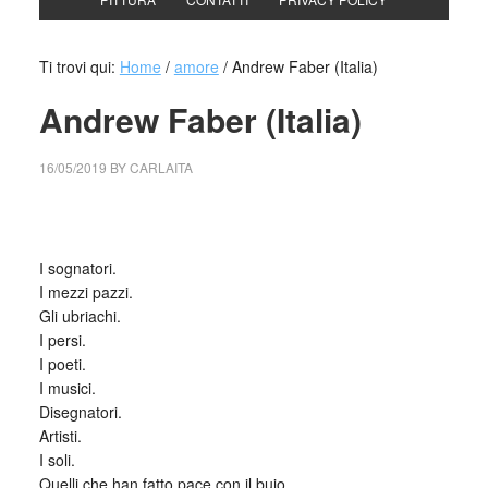
Ti trovi qui:
Home
/
amore
/
Andrew Faber (Italia)
Andrew Faber (Italia)
16/05/2019
BY
CARLAITA
collettivo culturale tuttomondo abbracciateli piu’ forte
I sognatori.
I mezzi pazzi.
Gli ubriachi.
I persi.
I poeti.
I musici.
Disegnatori.
Artisti.
I soli.
Quelli che han fatto pace con il buio