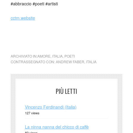
#abbraccio #poeti #artisti
cctm.website
poesia italia latino america cctm arte amore cultura
bellezza
ARCHIVIATO IN:
AMORE
,
ITALIA
,
POETI
CONTRASSEGNATO CON:
ANDREW FABER
,
ITALIA
PIÙ LETTI
Vincenzo Ferdinandi (Italia)
127 views
La ninna nanna del chicco di caffè
82 views