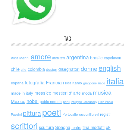
TAG
amore
argentina
brasile
capolavori
Alda Merini
architetti
english
donne
chile
colombia
disegnatori
cile
design
italia
Francia
fotografia
espana
Frida Kahlo
giappone
iliade
musica
messico
mestieri d' arte
made in italy
moda
nobel
México
pablo neruda
perù
Philippe Jaroussky
Pier Paolo
poeti
pittura
registi
Portogallo
racconti brevi
Pasolini
scrittori
scultura
Spagna
uk
tina modotti
teatro