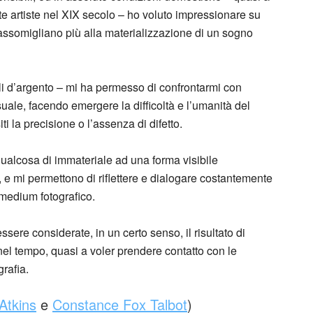
e artiste nel XIX secolo – ho voluto impressionare su
 assomigliano più alla materializzazione di un sogno
ali d’argento – mi ha permesso di confrontarmi con
uale, facendo emergere la difficoltà e l’umanità del
i la precisione o l’assenza di difetto.
qualcosa di immateriale ad una forma visibile
, e mi permettono di riflettere e dialogare costantemente
 medium fotografico.
sere considerate, in un certo senso, il risultato di
o nel tempo, quasi a voler prendere contatto con le
grafia.
Atkins
e
Constance Fox Talbot
)