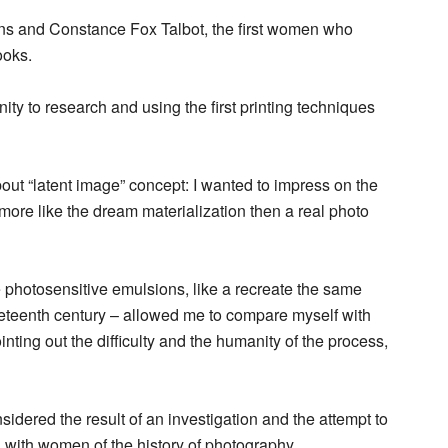
ins and Constance Fox Talbot, the first women who
ooks.
ity to research and using the first printing techniques
bout “latent image” concept: I wanted to impress on the
 more like the dream materialization then a real photo
 photosensitive emulsions, like a recreate the same
ineteenth century – allowed me to compare myself with
ting out the difficulty and the humanity of the process,
dered the result of an investigation and the attempt to
ch with women of the history of photography.