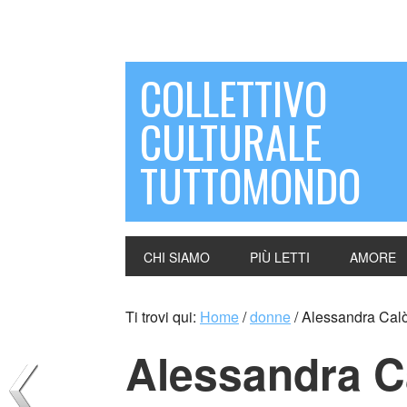
COLLETTIVO
CULTURALE
TUTTOMONDO
CHI SIAMO
PIÙ LETTI
AMORE
Ti trovi qui:
Home
/
donne
/
Alessandra Calò 
Alessandra Cal