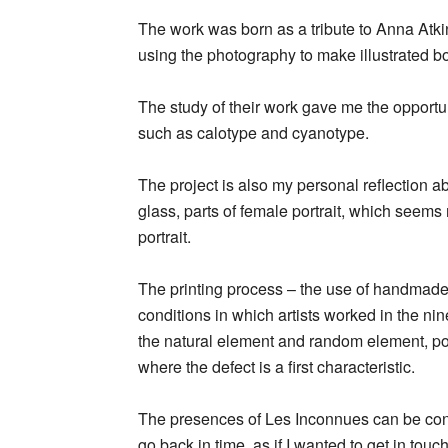
The work was born as a tribute to Anna Atk
using the photography to make illustrated b
The study of their work gave me the opportun
such as calotype and cyanotype.
The project is also my personal reflection a
glass, parts of female portrait, which seems
portrait.
The printing process – the use of handmade
conditions in which artists worked in the n
the natural element and random element, poin
where the defect is a first characteristic.
The presences of Les Inconnues can be consi
go back in time, as if I wanted to get in tou