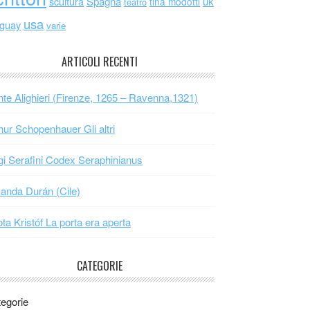
scultura
Spagna
uk
tina modotti
teatro
usa
uguay
varie
ARTICOLI RECENTI
te Alighieri (Firenze, 1265 – Ravenna,1321)
hur Schopenhauer Gli altri
gi Serafini Codex Seraphinianus
nda Durán (Cile)
ta Kristóf La porta era aperta
CATEGORIE
egorie