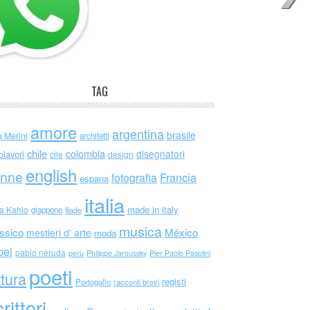
TAG
amore
argentina
brasile
a Merini
architetti
chile
colombia
disegnatori
olavori
cile
design
english
nne
Francia
fotografia
espana
italia
made in italy
da Kahlo
giappone
iliade
musica
ssico
México
mestieri d' arte
moda
bel
pablo neruda
perù
Philippe Jaroussky
Pier Paolo Pasolini
poeti
ttura
registi
Portogallo
racconti brevi
rittori