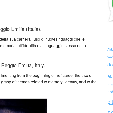
andra Calò
gio Emilia (Italia).
 della sua carriera l’uso di nuovi linguaggi che le
 memoria, all’identità e al linguaggio stesso della
Ald
cap
do
Reggio Emilia, Italy.
imenting from the beginning of her career the use of
Fri
grasp of themes related to memory, identity, and to the
me
no
pi
sc