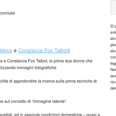
nconnues
Si 
sol
alc
gio
tkins
e
Constance Fox Talbot
)
alc
con
s e Constance Fox Talbot, le prime due donne che
leg
utilizzando immagini fotografiche.
Nel
qua
ilità di approfondire la ricerca sulle prime tecniche di
rim
det
ne sul concetto di “immagine latente”.
tosensibili, ed in assolute condizioni domestiche – quasi a