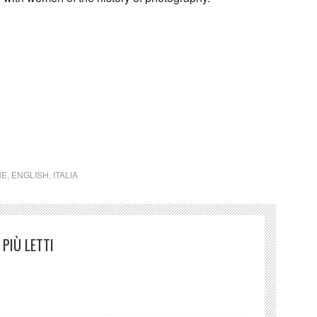
lia donne
NE
,
ENGLISH
,
ITALIA
PIÙ LETTI