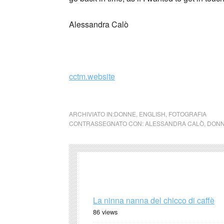
Alessandra Calò
cctm.website
Alessandra Calò artista e fotografa cctm ita
ARCHIVIATO IN:
DONNE
,
ENGLISH
,
FOTOGRAFIA
CONTRASSEGNATO CON:
ALESSANDRA CALÒ
,
DON
La ninna nanna del chicco di caffè
86 views