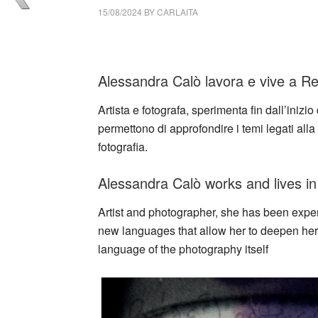
15/08/2024
BY
CARLAITA
cctm collettivo culturale tuttomondo Aless
Alessandra Calò lavora e vive a Reg
Artista e fotografa, sperimenta fin dall’inizio
permettono di approfondire i temi legati alla
fotografia.
Alessandra Calò works and lives in 
Artist and photographer, she has been exper
new languages that allow her to deepen her 
language of the photography itself
_