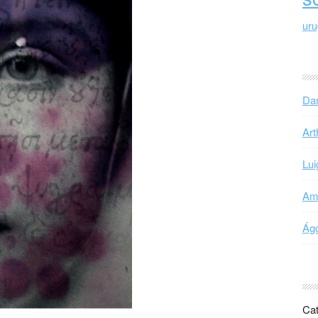
ur
Dan
Art
Lui
Ama
Ágo
Cat