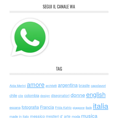
SEGUI IL CANALE WA
TAG
amore
argentina
brasile
capolavori
Alda Merini
architetti
english
donne
chile
colombia
disegnatori
cile
design
italia
Francia
fotografia
espana
Frida Kahlo
giappone
iliade
musica
messico
mestieri d' arte
made in italy
moda