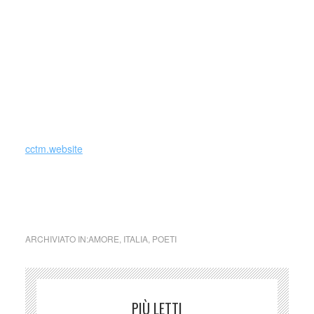
Alcuni dei versi più belli e noti di Alda Merini si trovano tra
le pagine di questa piccola antologia, consigliata dunque a
chiunque la ami da sempre ma anche a chi voglia
avvicinarsi a lei per la prima volta. O si odia o si ama. Alda,
“uno strappo che è largo come il cuore”. (by Mangialibri)
_
cctm.website
collettivo culturale tuttomondo Alda Merini La Volpe e il
Sipario
ARCHIVIATO IN:
AMORE
,
ITALIA
,
POETI
PIÙ LETTI