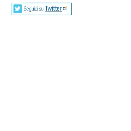
Alda Merini
, La volpe e il sipario
, Girardi,
1997
La prima edizione di questa antologia poetica di Alda
Merini risale al 1997, uscita per Girardi in elegante veste
tipografica in sole 333 copie fuori commercio e con le
illustrazioni di Gianni Cesari al quale lei aveva dettato le
poesie al telefono durante la primavera-estate 1995.
“Non c’era, in queste mie telefonate a Cesari, nessuna idea
di pubblicazione né alcuna ambizione tranne quella
dell’amore, che è sommamente ambizioso”.
Nel 2004 Rizzoli pubblica una edizione ampliata e illustrata
stavolta dal raffinatissimo editore, aforista e illustratore,
grande amico della Merini, Alberto Casiraghi.