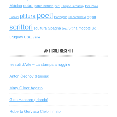
nobel
México
pablo neruda
perù
Philippe Jaroussky
Pier Paolo
poeti
pittura
registi
Portogallo
racconti brevi
Pasolini
scrittori
scultura
Spagna
uk
tina modotti
teatro
usa
uruguay
varie
ARTICOLI RECENTI
tessuti d’Arte – La stampa a ruggine
Anton Čechov (Russia)
Mary Oliver Agosto
Glen Hansard (Irlanda)
Roberto Gervaso Cielo infinito