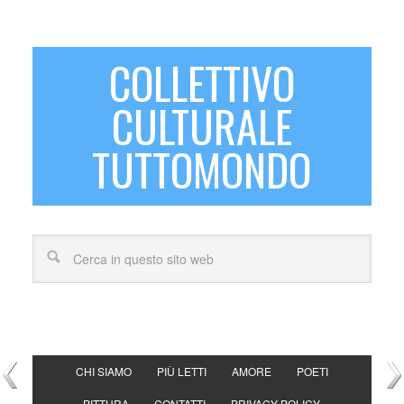
COLLETTIVO
CULTURALE
TUTTOMONDO
CHI SIAMO
PIÙ LETTI
AMORE
POETI
PITTURA
CONTATTI
PRIVACY POLICY