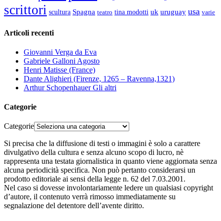
scrittori
usa
Spagna
scultura
uk
uruguay
teatro
tina modotti
varie
Articoli recenti
Giovanni Verga da Eva
Gabriele Galloni Agosto
Henri Matisse (France)
Dante Alighieri (Firenze, 1265 – Ravenna,1321)
Arthur Schopenhauer Gli altri
Categorie
Categorie
Si precisa che la diffusione di testi o immagini è solo a carattere
divulgativo della cultura e senza alcuno scopo di lucro, nè
rappresenta una testata giornalistica in quanto viene aggiornata senza
alcuna periodicità specifica. Non può pertanto considerarsi un
prodotto editoriale ai sensi della legge n. 62 del 7.03.2001.
Nel caso si dovesse involontariamente ledere un qualsiasi copyright
d’autore, il contenuto verrà rimosso immediatamente su
segnalazione del detentore dell’avente diritto.