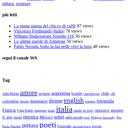
pittura
,
uruguay
più letti
La ninna nanna del chicco di caffè
87 views
Vincenzo Ferdinandi (Italia)
78 views
William Shakespeare Sonetto 116
56 views
Le ultime parole di Antigone
50 views
Pablo Neruda Sotto la tua pelle vive la luna
48 views
segui il canale WA
Tag
amore
argentina
chile
brasile
capolavori
Alda Merini
cile
architetti
english
donne
fotografia
colombia
disegnatori
espana
design
italia
Francia
messico
made in italy
mestieri
Frida Kahlo
giappone
iliade
musica
nobel
México
d' arte
moda
pablo neruda
perù
Pier
Philippe Jaroussky
poeti
pittura
registi
Paolo Pasolini
Portogallo
racconti brevi