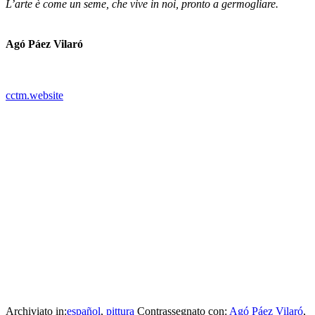
L’arte è come un seme, che vive in noi, pronto a germogliare.
_
Agó Páez Vilaró
cctm.website
Agó Páez (born 10 December 1954) is a Uruguayan plastic artist. Her work
focuses on mandalas and the philosophy that supports them.
In 1976, Páez received her first drawing orientation from maestro
Vicente Martín. The following year she studied painting in Buenos
Aires, in the workshop of Miguel Dávila.
In 1989 she began her studies in the workshop of Clever Lara, and
in 1992 she began to study drawing with Professor Guillermo
Fernández and Martín Rodríguez. She took a color course in the
workshop of Guillermo Bush in 1994, studied fine arts in Argentina,
Brazil, and Uruguay, ceramics with Jaime Nowinsky in 1986, wood
carving with Javier Nievas, and theater at the Theater Studies Center
(CET) in 1991 where she decorated stages. (Wikipedia)
Archiviato in:
español
,
pittura
Contrassegnato con:
Agó Páez Vilaró
,