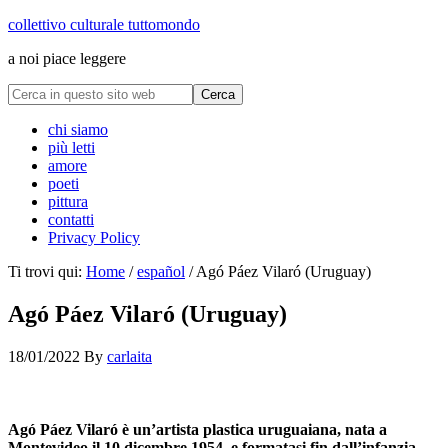
collettivo culturale tuttomondo
a noi piace leggere
chi siamo
più letti
amore
poeti
pittura
contatti
Privacy Policy
Ti trovi qui:
Home
/
español
/
Agó Páez Vilaró (Uruguay)
Agó Páez Vilaró (Uruguay)
18/01/2022
By
carlaita
collettivo culturale tuttomondo Agó Páez Vilaró
Agó Páez Vilaró è un’artista plastica uruguaiana, nata a
Montevideo il 10 dicembre 1954, e formatasi fin dall’infanzia