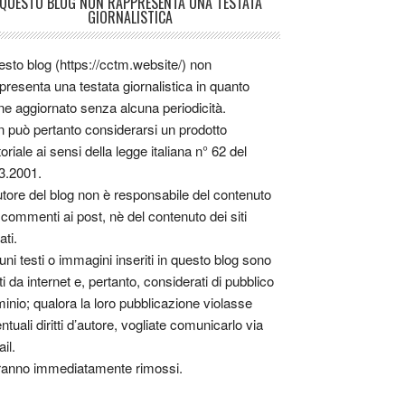
QUESTO BLOG NON RAPPRESENTA UNA TESTATA
GIORNALISTICA
sto blog (https://cctm.website/) non
presenta una testata giornalistica in quanto
ne aggiornato senza alcuna periodicità.
 può pertanto considerarsi un prodotto
toriale ai sensi della legge italiana n° 62 del
3.2001.
utore del blog non è responsabile del contenuto
 commenti ai post, nè del contenuto dei siti
ati.
uni testi o immagini inseriti in questo blog sono
tti da internet e, pertanto, considerati di pubblico
inio; qualora la loro pubblicazione violasse
ntuali diritti d’autore, vogliate comunicarlo via
il.
anno immediatamente rimossi.