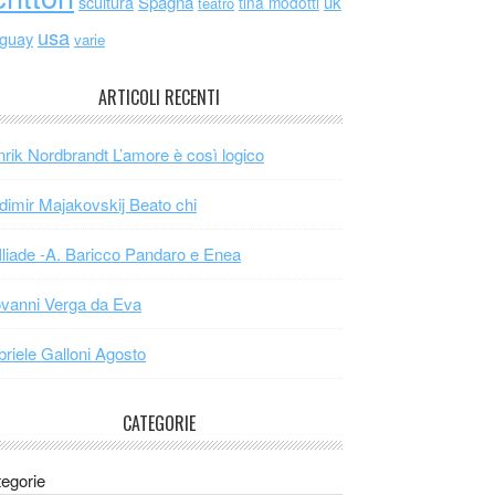
scultura
Spagna
uk
tina modotti
teatro
usa
uguay
varie
ARTICOLI RECENTI
rik Nordbrandt L’amore è così logico
dimir Majakovskij Beato chi
Iliade -A. Baricco Pandaro e Enea
vanni Verga da Eva
riele Galloni Agosto
CATEGORIE
egorie