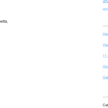
ur
etta,
Hen
Vla
11 
Gio
Gab
Cat