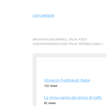
https://www.facebook.com/pg/centroculturalt
cctm.website
cctm cctm cctm cctm cctm cctm cctm cctm c
ARCHIVIATO IN:
ESPAÑOL
,
ITALIA
,
POETI
CONTRASSEGNATO CON:
ITALIA
,
PATRIZIA CAVALLI
Vincenzo Ferdinandi (Italia)
122 views
La ninna nanna del chicco di caffè
82 views