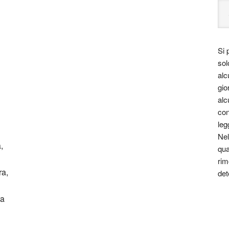
Si 
sol
alc
gio
alc
con
leg
Nel
,
qua
rim
ra,
det
ra