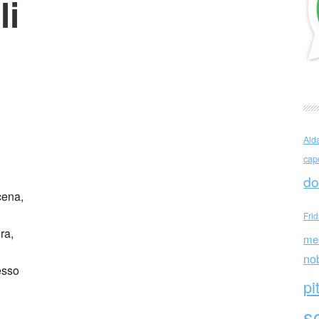
li
che il tempo
Ald
cap
do
cena,
Fri
ra,
me
no
esso
pi
sc