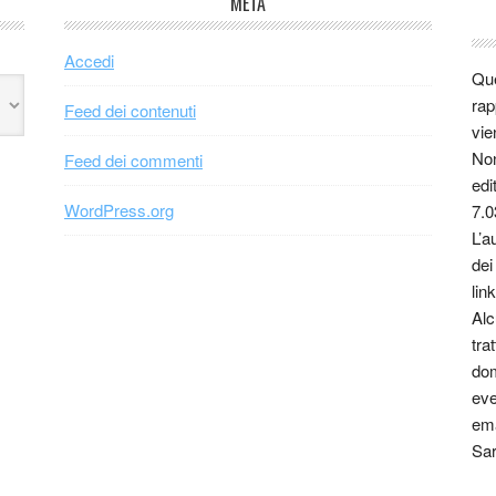
META
Accedi
Que
rap
Feed dei contenuti
vie
Non
Feed dei commenti
edi
WordPress.org
7.0
L’a
dei
link
Alc
tra
dom
eve
ema
Sar