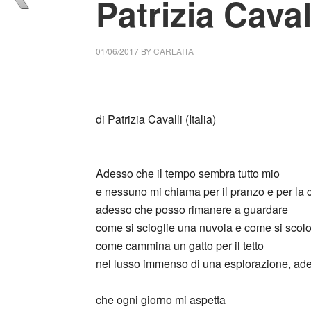
Patrizia Caval
01/06/2017
BY
CARLAITA
centro cultural tina modotti caracas adesso 
di Patrizia Cavalli (Italia)
_
Adesso che il tempo sembra tutto mio
e nessuno mi chiama per il pranzo e per la 
adesso che posso rimanere a guardare
come si scioglie una nuvola e come si scolo
come cammina un gatto per il tetto
nel lusso immenso di una esplorazione, ad
che ogni giorno mi aspetta