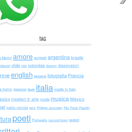
TAG
amore
argentina
brasile
a Merini
architetti
chile
colombia
disegnatori
olavori
cile
design
english
nne
Francia
fotografia
espana
italia
made in italy
da Kahlo
giappone
iliade
musica
ssico
México
mestieri d' arte
moda
bel
pablo neruda
perù
Philippe Jaroussky
Pier Paolo Pasolini
poeti
ttura
registi
Portogallo
racconti brevi
rittori