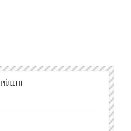
inamodotti/
ctm cctm
PIÙ LETTI