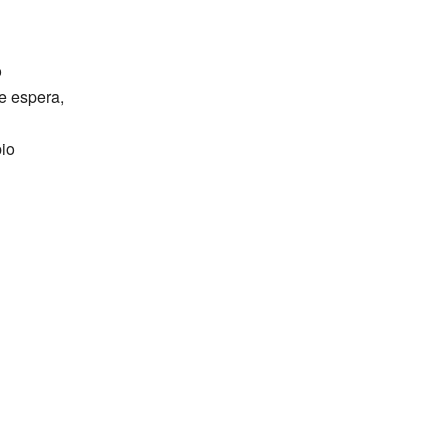
o
e espera,
pio