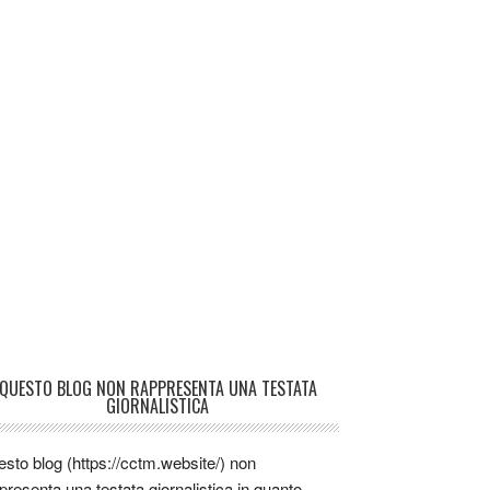
QUESTO BLOG NON RAPPRESENTA UNA TESTATA
GIORNALISTICA
sto blog (https://cctm.website/) non
presenta una testata giornalistica in quanto