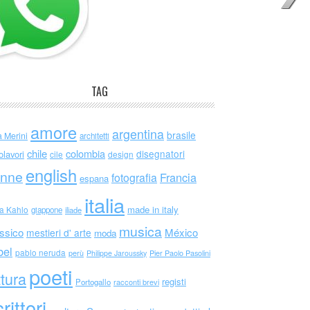
TAG
amore
argentina
brasile
a Merini
architetti
chile
colombia
disegnatori
olavori
cile
design
english
nne
Francia
fotografia
espana
italia
made in italy
da Kahlo
giappone
iliade
musica
ssico
México
mestieri d' arte
moda
bel
pablo neruda
perù
Philippe Jaroussky
Pier Paolo Pasolini
poeti
ttura
registi
Portogallo
racconti brevi
rittori