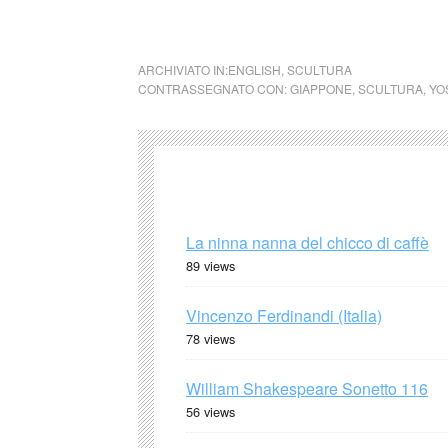
opera: Yoshihiro Suda,
Morning Glory
ARCHIVIATO IN:
ENGLISH
,
SCULTURA
CONTRASSEGNATO CON:
GIAPPONE
,
SCULTURA
,
YO
La ninna nanna del chicco di caffè
89 views
Vincenzo Ferdinandi (Italia)
78 views
William Shakespeare Sonetto 116
56 views