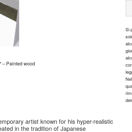
Si 
sol
alc
gio
alc
7 – Painted wood
con
leg
Nel
qua
rim
det
mporary artist known for his hyper-realistic
eated in the tradition of Japanese