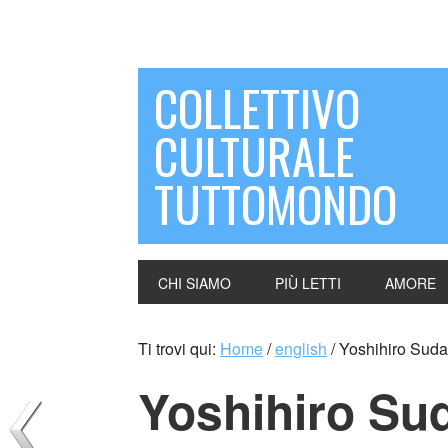
COLLETTIVO
CULTURALE
TUTTOMONDO
CHI SIAMO
PIÙ LETTI
AMORE
Ti trovi qui:
Home
/
english
/
Yoshihiro Suda
Yoshihiro Su