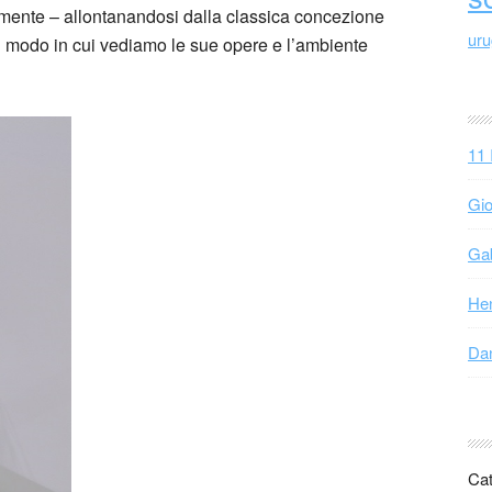
mente – allontanandosi dalla classica concezione
ur
 il modo in cui vediamo le sue opere e l’ambiente
11 
Gio
Gab
Hen
Dan
Cat