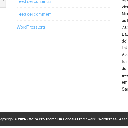
Feed dei contenuti
vie
Non
Feed dei commenti
edi
WordPress.org
7.0
L’a
dei
link
Alc
tra
dom
eve
ema
Sar
opyright © 2026 ·
Metro Pro Theme
On
Genesis Framework
·
WordPress
·
Acce