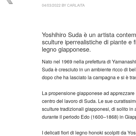
04/03/2022
BY
CARLAITA
collettivo culturale tuttomondo Yoshihiro S
Yoshihiro Suda è un artista conte
sculture iperrealistiche di piante e f
legno giapponese.
Nato nel 1969 nella prefettura di Yamanashi,
Suda è cresciuto in un ambiente ricco di bell
dopo che ha lasciato la campagna e si è tras
La propensione giapponese ad apprezzare la na
centro del lavoro di Suda. Le sue curatissime
sculture tradizionali giapponesi, di solito in 
durante il periodo Edo (1600–1868) in Gia
I delicati fiori di legno honoki scolpiti da Y