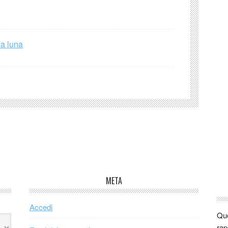
la luna
META
Accedi
Que
rap