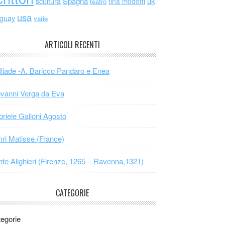
scultura
Spagna
uk
tina modotti
teatro
usa
uguay
varie
ARTICOLI RECENTI
Iliade -A. Baricco Pandaro e Enea
vanni Verga da Eva
riele Galloni Agosto
ri Matisse (France)
te Alighieri (Firenze, 1265 – Ravenna,1321)
CATEGORIE
egorie