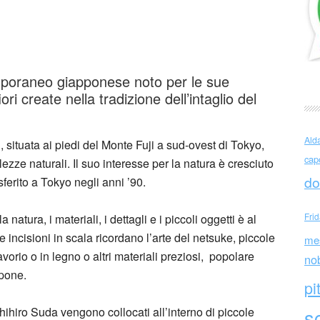
uda (Giappone)
mporaneo giapponese noto per le sue
iori create nella tradizione dell’intaglio del
Ald
 situata ai piedi del Monte Fuji a sud-ovest di Tokyo,
cap
ezze naturali. Il suo interesse per la natura è cresciuto
do
ferito a Tokyo negli anni ’90.
Fri
tura, i materiali, i dettagli e i piccoli oggetti è al
 incisioni in scala ricordano l’arte del netsuke, piccole
me
avorio o in legno o altri materiali preziosi, popolare
no
ppone.
pi
oshihiro Suda vengono collocati all’interno di piccole
sc