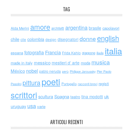
TAG
amore
argentina
brasile
capolavori
Alda Merini
architetti
english
donne
chile
colombia
disegnatori
cile
design
italia
Francia
fotografia
espana
Frida Kahlo
giappone
iliade
musica
messico
mestieri d' arte
made in italy
moda
nobel
México
pablo neruda
perù
Philippe Jaroussky
Pier Paolo
poeti
pittura
registi
Portogallo
racconti brevi
Pasolini
scrittori
scultura
Spagna
uk
tina modotti
teatro
usa
uruguay
varie
ARTICOLI RECENTI