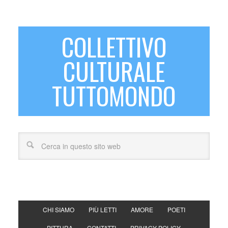
COLLETTIVO
CULTURALE
TUTTOMONDO
CHI SIAMO
PIÙ LETTI
AMORE
POETI
PITTURA
CONTATTI
PRIVACY POLICY