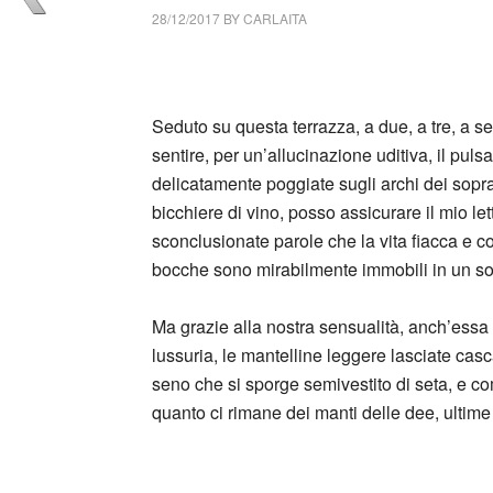
28/12/2017
BY
CARLAITA
centro cultural tina modotti caracas Seduto 
Seduto su questa terrazza, a due, a tre, a se
sentire, per un’allucinazione uditiva, il puls
delicatamente poggiate sugli archi dei sopra
bicchiere di vino, posso assicurare il mio let
sconclusionate parole che la vita fiacca e co
bocche sono mirabilmente immobili in un so
Ma grazie alla nostra sensualità, anch’essa
lussuria, le mantelline leggere lasciate casca
seno che si sporge semivestito di seta, e co
quanto ci rimane dei manti delle dee, ultim
_