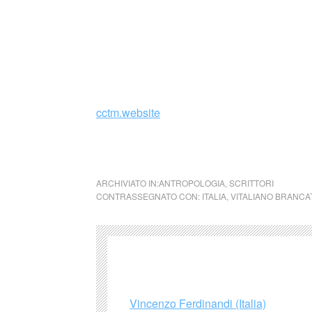
Centro nasce su iniziativa di Antonio Nazzaro
trasferitosi nei paesi del Sud America e de
dato vita a numerosissime iniziative diventa
cctm.website
cctm cctm cctm cctm cctm cctm cctm cctm c
ARCHIVIATO IN:
ANTROPOLOGIA
,
SCRITTORI
CONTRASSEGNATO CON:
ITALIA
,
VITALIANO BRANCA
Vincenzo Ferdinandi (Italia)