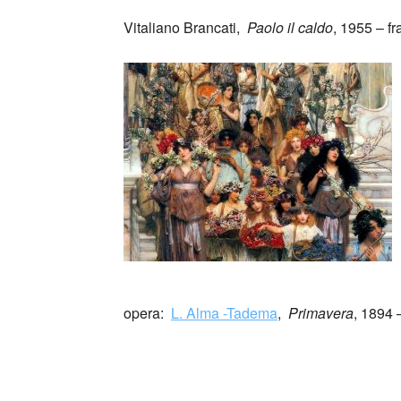
Vitaliano Brancati,
Paolo il caldo
, 1955 – f
_
_
opera:
L. Alma -Tadema
,
Primavera
, 1894 
Il Centro Cultural Tina Modotti è oggi una del
che si occupano di cultura e che, soprattutto,