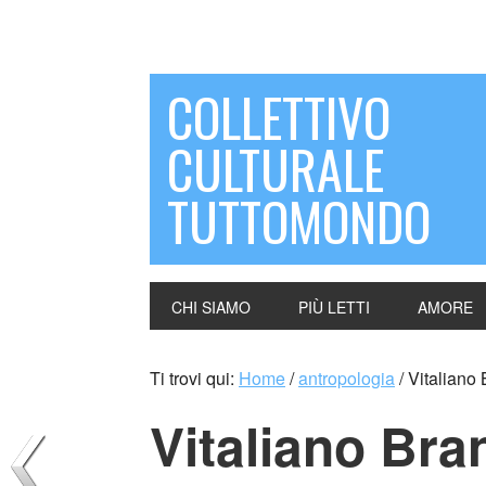
COLLETTIVO
CULTURALE
TUTTOMONDO
CHI SIAMO
PIÙ LETTI
AMORE
Ti trovi qui:
Home
/
antropologia
/
Vitaliano B
Vitaliano Bran