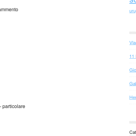
rammento
ur
Vla
11 
Gio
Gab
Hen
– particolare
le realtà più interessanti, in Sud America, fra le tante
 hanno un riferimento più o meno diretto con l’Italia. Il
Cat