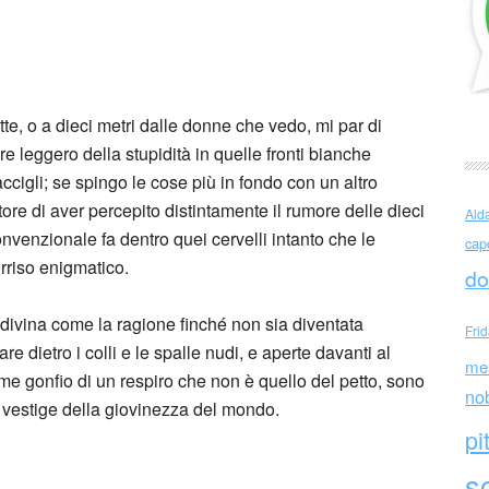
su questa terrazza
tte, o a dieci metri dalle donne che vedo, mi par di
are leggero della stupidità in quelle fronti bianche
ccigli; se spingo le cose più in fondo con un altro
tore di aver percepito distintamente il rumore delle dieci
Ald
nvenzionale fa dentro quei cervelli intanto che le
cap
rriso enigmatico.
do
 divina come la ragione finché non sia diventata
Fri
re dietro i colli e le spalle nudi, e aperte davanti al
me
me gonfio di un respiro che non è quello del petto, sono
no
e vestige della giovinezza del mondo.
pi
sc