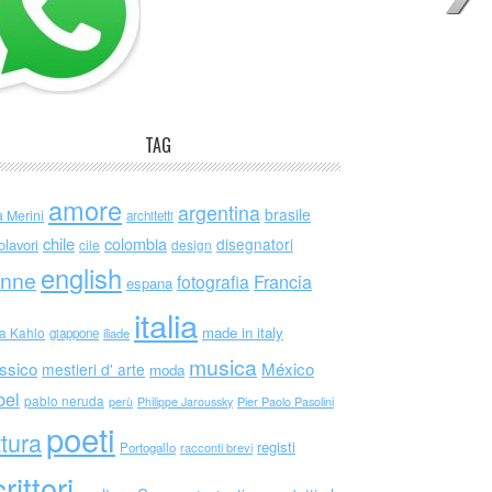
TAG
amore
argentina
brasile
a Merini
architetti
chile
colombia
disegnatori
olavori
cile
design
english
nne
Francia
fotografia
espana
italia
made in italy
da Kahlo
giappone
iliade
musica
ssico
México
mestieri d' arte
moda
bel
pablo neruda
perù
Philippe Jaroussky
Pier Paolo Pasolini
poeti
ttura
registi
Portogallo
racconti brevi
rittori