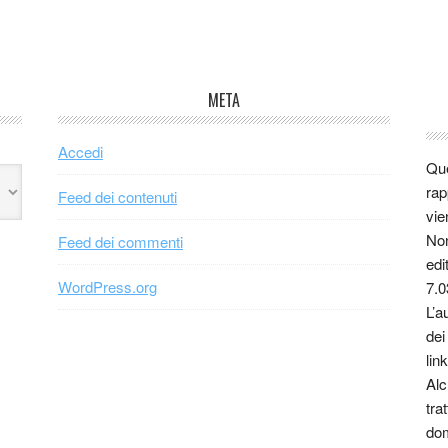
META
Accedi
Que
rap
Feed dei contenuti
vie
Non
Feed dei commenti
edi
WordPress.org
7.0
L’a
dei
link
Alc
tra
dom