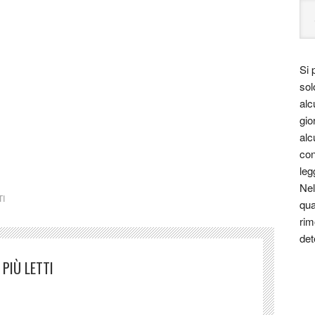
, poliedrica figura di intellettuale, da quasi vent’anni
ll’America Centrale, dove, fra Messico e Venezuela, ha
ndo un punto di riferimento per chi ama la poesia.
Si 
sol
alc
gio
alc
ctm
con
leg
Nel
TI
qua
rim
det
PIÙ LETTI