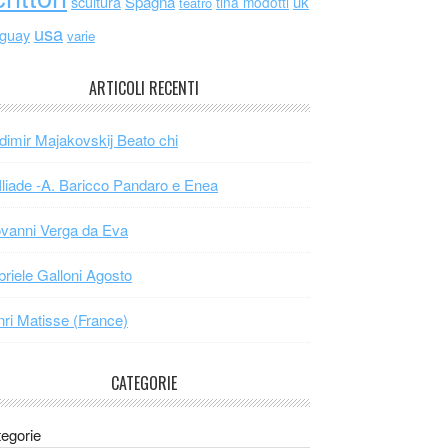
scultura
Spagna
uk
tina modotti
teatro
usa
uguay
varie
ARTICOLI RECENTI
dimir Majakovskij Beato chi
Iliade -A. Baricco Pandaro e Enea
vanni Verga da Eva
riele Galloni Agosto
ri Matisse (France)
CATEGORIE
egorie