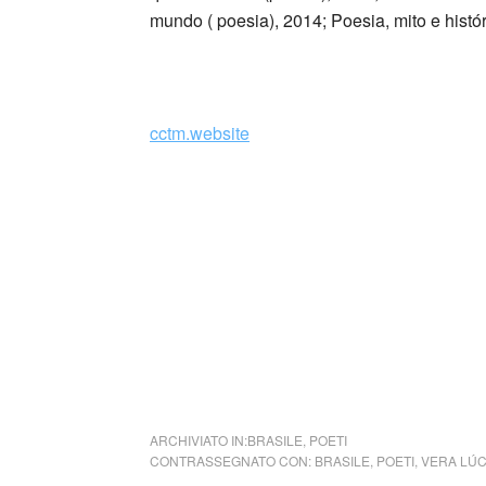
mundo ( poesia), 2014; Poesia, mito e histó
_
cctm.website
Si precisa che la diffusione di testi o immag
alcuno scopo di lucro, nè rappresenta una t
alcuna periodicità specifica. Non può pertant
legge n. 62 del 7.03.2001.
Nel caso si dovesse involontariamente ledere
rimosso immediatamente su segnalazione del
cctm pensava al vento e alle sue distanze
ARCHIVIATO IN:
BRASILE
,
POETI
CONTRASSEGNATO CON:
BRASILE
,
POETI
,
VERA LÚC