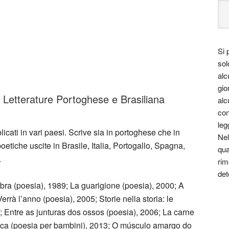
Si 
sol
alc
gio
i Letterature Portoghese e Brasiliana
alc
con
leg
blicati in vari paesi. Scrive sia in portoghese che in
Nel
poetiche uscite in Brasile, Italia, Portogallo, Spagna,
qua
.
rim
det
ombra (poesia), 1989; La guarigione (poesia), 2000; A
rrà l’anno (poesia), 2005; Storie nella storia: le
 Entre as junturas dos ossos (poesia), 2006; La carne
eca (poesia per bambini), 2013; O músculo amargo do