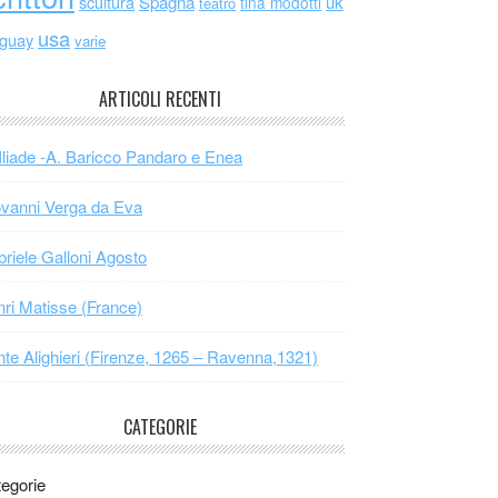
scultura
Spagna
uk
tina modotti
teatro
usa
uguay
varie
ARTICOLI RECENTI
Iliade -A. Baricco Pandaro e Enea
vanni Verga da Eva
riele Galloni Agosto
ri Matisse (France)
te Alighieri (Firenze, 1265 – Ravenna,1321)
CATEGORIE
egorie