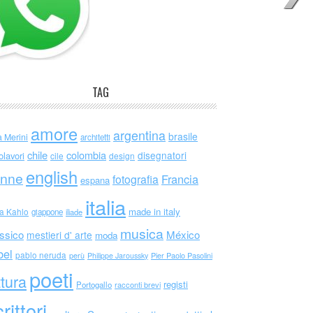
TAG
amore
argentina
brasile
a Merini
architetti
chile
colombia
disegnatori
olavori
cile
design
english
nne
Francia
fotografia
espana
italia
made in italy
da Kahlo
giappone
iliade
musica
ssico
México
mestieri d' arte
moda
bel
pablo neruda
perù
Philippe Jaroussky
Pier Paolo Pasolini
poeti
ttura
registi
Portogallo
racconti brevi
rittori