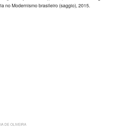
ria no Modernismo brasileiro (saggio), 2015.
ini è solo a carattere divulgativo della cultura e senza
estata giornalistica in quanto viene aggiornata senza
o considerarsi un prodotto editoriale ai sensi della
 un qualsiasi copyright d’autore, il contenuto verrà
 detentore dell’avente diritt
IA DE OLIVEIRA