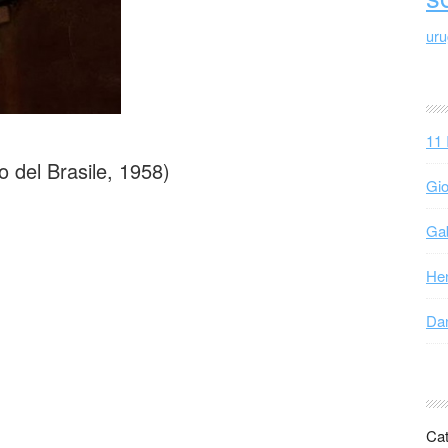
ur
11 
o del Brasile, 1958)
Gio
Gab
Hen
Dan
Cat