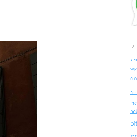
ia de Oliveira (Brasile)
Ald
cap
do
Fri
me
no
pi
sc