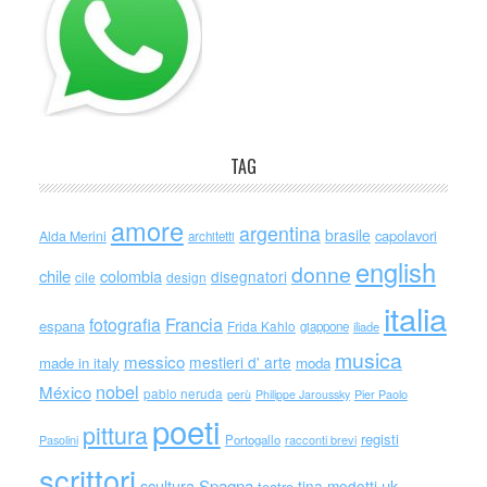
TAG
amore
argentina
brasile
capolavori
Alda Merini
architetti
english
donne
chile
colombia
disegnatori
cile
design
italia
Francia
fotografia
espana
Frida Kahlo
giappone
iliade
musica
messico
mestieri d' arte
made in italy
moda
nobel
México
pablo neruda
perù
Philippe Jaroussky
Pier Paolo
poeti
pittura
registi
Portogallo
racconti brevi
Pasolini
scrittori
scultura
Spagna
uk
tina modotti
teatro