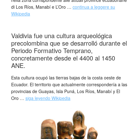
nella zona corrispondente alle attuali province ecuadoriane
di Los Ríos, Manabí e L’Oro …
continua a leggere su
Wikipedia
_
Valdivia fue una cultura arqueológica
precolombina que se desarrolló durante el
Periodo Formativo Temprano,
concretamente desde el 4400 al 1450
ANE.
Esta cultura ocupó las tierras bajas de la costa oeste de
Ecuador. El territorio que actualmente correspondería a las
provincias de Guayas, Isla Puná, Los Ríos, Manabí y El
Oro …
siga leyendo Wikipedia
_