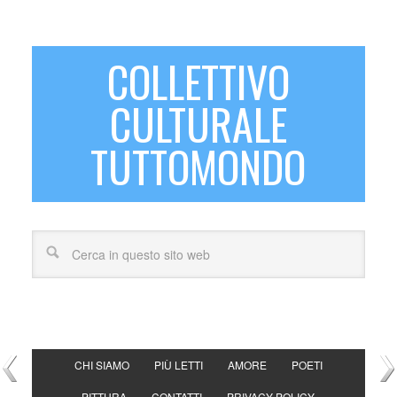
COLLETTIVO
CULTURALE
TUTTOMONDO
CHI SIAMO
PIÙ LETTI
AMORE
POETI
PITTURA
CONTATTI
PRIVACY POLICY