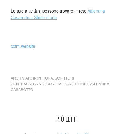
Le sue attività si possono trovare in rete
Valentina
Casarotto – Storie d’arte
_
cctm.website
cctm Tamara de Lempicka,
Ragazza in verde
ARCHIVIATO IN:
PITTURA
,
SCRITTORI
CONTRASSEGNATO CON:
ITALIA
,
SCRITTORI
,
VALENTINA
CASAROTTO
PIÙ LETTI