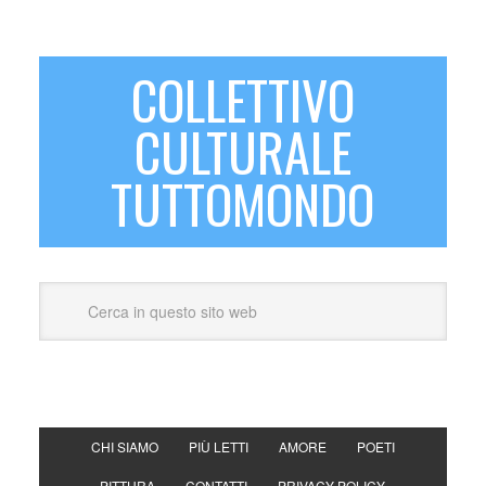
COLLETTIVO
CULTURALE
TUTTOMONDO
CHI SIAMO
PIÙ LETTI
AMORE
POETI
PITTURA
CONTATTI
PRIVACY POLICY