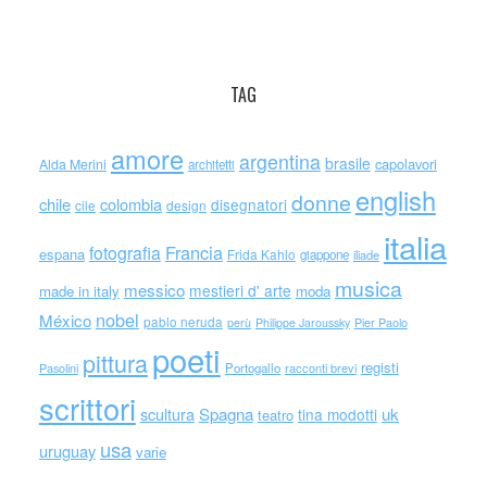
TAG
amore
argentina
brasile
capolavori
Alda Merini
architetti
english
donne
chile
colombia
disegnatori
cile
design
italia
Francia
fotografia
espana
Frida Kahlo
giappone
iliade
musica
messico
mestieri d' arte
made in italy
moda
nobel
México
pablo neruda
perù
Philippe Jaroussky
Pier Paolo
poeti
pittura
registi
Portogallo
racconti brevi
Pasolini
scrittori
scultura
Spagna
uk
tina modotti
teatro
usa
uruguay
varie