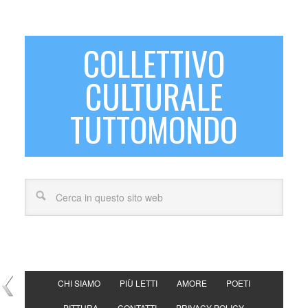
COLLETTIVO
CULTURALE
TUTTOMONDO
CHI SIAMO
PIÙ LETTI
AMORE
POETI
PITTURA
CONTATTI
PRIVACY POLICY