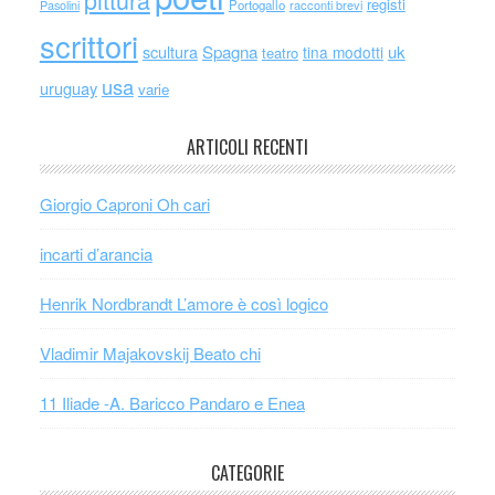
registi
Portogallo
racconti brevi
Pasolini
scrittori
scultura
Spagna
uk
tina modotti
teatro
usa
uruguay
varie
ARTICOLI RECENTI
Giorgio Caproni Oh cari
incarti d’arancia
Henrik Nordbrandt L’amore è così logico
Vladimir Majakovskij Beato chi
11 Iliade -A. Baricco Pandaro e Enea
CATEGORIE