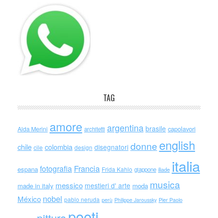
TAG
amore
argentina
brasile
capolavori
Alda Merini
architetti
english
donne
chile
colombia
disegnatori
cile
design
italia
Francia
fotografia
espana
Frida Kahlo
giappone
iliade
musica
messico
mestieri d' arte
made in italy
moda
nobel
México
pablo neruda
perù
Philippe Jaroussky
Pier Paolo
poeti
pittura