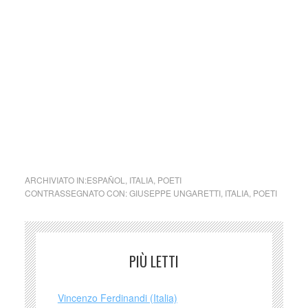
significati intramontabili.
Giuseppe Ungaretti fu l’estrema sintesi d’una guerra che
annulla l’uomo e lo rende come una pietra “così fredda /
così dura / così prosciugata / così refrattaria / così
totalmente / disanimata”.
Giuseppe Ungaretti fu un continuo scavo nelle ragioni della
vita per scoprire che “La morte / si sconta / vivendo”.
ARCHIVIATO IN:
ESPAÑOL
,
ITALIA
,
POETI
CONTRASSEGNATO CON:
GIUSEPPE UNGARETTI
,
ITALIA
,
POETI
PIÙ LETTI
Vincenzo Ferdinandi (Italia)