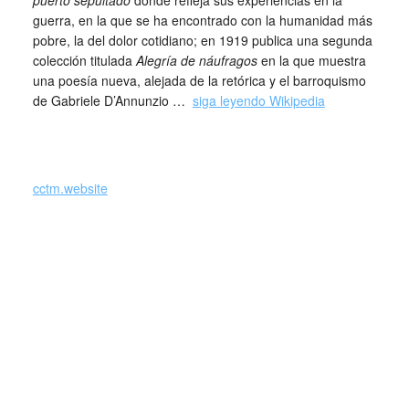
puerto sepultado
donde refleja sus experiencias en la
guerra, en la que se ha encontrado con la humanidad más
pobre, la del dolor cotidiano; en 1919 publica una segunda
colección titulada
Alegría de náufragos
en la que muestra
una poesía nueva, alejada de la retórica y el barroquismo
de Gabriele D’Annunzio …
siga leyendo Wikipedia
cctm.website
Giuseppe Ungaretti La morte … La muerte …
Poeta anomalo, unico per molti versi, incisivo tanto nei
significati quanto nei significanti. Un poeta che ha messo il
proprio esilio negli spazi tra le parole cantando
l’inappartenenza a una vita, a un paese, a un mondo.
E non ultimo a se stesso. Un poeta senza terra, alla ricerca
di una religiosità che fosse Dio nella continua compresenza
di vita e di morte, di luce e di oscuro, che fosse speranza
nell’umano comunque, che fosse anelito ad una donna dai