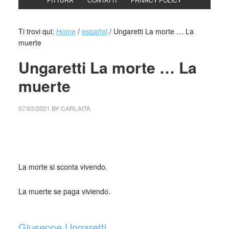
Ti trovi qui:
Home
/
español
/
Ungaretti La morte … La
muerte
Ungaretti La morte … La
muerte
07/03/2021
BY
CARLAITA
centro cultural tina modotti Ungaretti La morte … La
muerte
La morte si sconta vivendo.
La muerte se paga viviendo.
_
Giuseppe Ungaretti