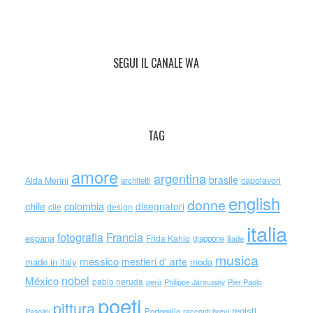
SEGUI IL CANALE WA
TAG
amore
argentina
brasile
capolavori
Alda Merini
architetti
english
donne
chile
colombia
disegnatori
cile
design
italia
Francia
fotografia
espana
Frida Kahlo
giappone
iliade
musica
messico
mestieri d' arte
made in italy
moda
nobel
México
pablo neruda
perù
Philippe Jaroussky
Pier Paolo
poeti
pittura
registi
Portogallo
racconti brevi
Pasolini