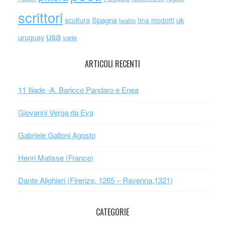
scrittori
scultura
Spagna
uk
tina modotti
teatro
usa
uruguay
varie
ARTICOLI RECENTI
11 Iliade -A. Baricco Pandaro e Enea
Giovanni Verga da Eva
Gabriele Galloni Agosto
Henri Matisse (France)
Dante Alighieri (Firenze, 1265 – Ravenna,1321)
CATEGORIE