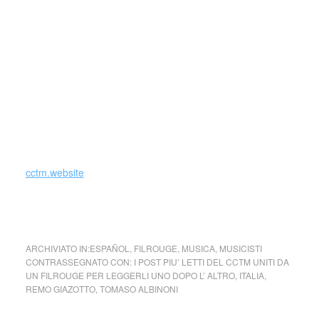
frammenti sarebbero stati parte di un movimento lento
di sonata (o di concerto) in sol minore per archi e organo,
di cui purtroppo mai si sono avute certezze concrete.
In verità, a partire dal 1998, anno della morte di Remo
Giazotto, l’Adagio si è rivelato un lavoro interamente
originale di Giazotto, giacché nessun frammento di
notazione è stato trovato in possesso della Biblioteca
Nazionale Sassone.
cctm.website
cctm cctm cctm cctm cctm cctm cctm cctm cctm cctm
ARCHIVIATO IN:
ESPAÑOL
,
FILROUGE
,
MUSICA
,
MUSICISTI
CONTRASSEGNATO CON:
I POST PIU’ LETTI DEL CCTM UNITI DA
UN FILROUGE PER LEGGERLI UNO DOPO L’ ALTRO
,
ITALIA
,
REMO GIAZOTTO
,
TOMASO ALBINONI