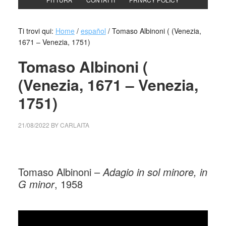
Ti trovi qui:
Home
/
español
/
Tomaso Albinoni ( (Venezia,
1671 – Venezia, 1751)
Tomaso Albinoni (
(Venezia, 1671 – Venezia,
1751)
21/08/2022
BY
CARLAITA
collettivo culturale tutomondo Tomaso
Albinoni
Tomaso Albinoni –
Adagio in sol minore, in
G minor
, 1958
_