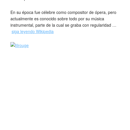
En su época fue célebre como compositor de ópera, pero
actualmente es conocido sobre todo por su música
instrumental, parte de la cual se graba con regularidad …
siga leyendo Wikipedia
L’
Adagio in sol minore (Mi 26)
, noto anche con la
denominazione errata
Adagio di Albinoni
, è una
composizione musicale realizzata e pubblicata nel 1958 dal
musicologo Remo Giazotto.
Giazotto dichiarò di aver “ricostruito” il presunto Adagio
sulla base di una serie di frammenti di Tomaso Albinoni che
sarebbero stati ritrovati tra le macerie della biblioteca di
Stato di Dresda – l’unica biblioteca a possedere partiture
autografe albinoniane – in seguito al bombardamento della
città avvenuto durante la seconda guerra mondiale. I