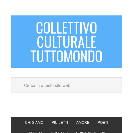
COLLETTIVO
CULTURALE
TUTTOMONDO
CHI SIAMO
PIÙ LETTI
AMORE
POETI
PITTURA
CONTATTI
PRIVACY POLICY