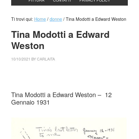
Ti trovi qui:
Home
/
donne
/
Tina Modotti a Edward Weston
Tina Modotti a Edward
Weston
10/10/2021
BY
CARLAITA
collettivo culturale tuttoondo incipit dell’ ultima lettera che
Tina Modotti scrisse a Edward Weston
Tina Modotti a Edward Weston – 12
Gennaio 1931
_