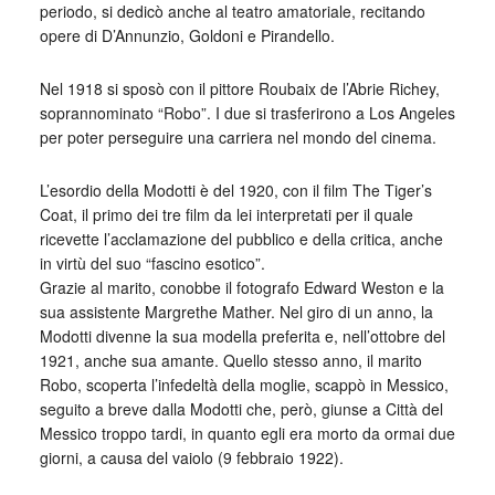
periodo, si dedicò anche al teatro amatoriale, recitando
opere di D’Annunzio, Goldoni e Pirandello.
Nel 1918 si sposò con il pittore Roubaix de l’Abrie Richey,
soprannominato “Robo”. I due si trasferirono a Los Angeles
per poter perseguire una carriera nel mondo del cinema.
L’esordio della Modotti è del 1920, con il film The Tiger’s
Coat, il primo dei tre film da lei interpretati per il quale
ricevette l’acclamazione del pubblico e della critica, anche
in virtù del suo “fascino esotico”.
Grazie al marito, conobbe il fotografo Edward Weston e la
sua assistente Margrethe Mather. Nel giro di un anno, la
Modotti divenne la sua modella preferita e, nell’ottobre del
1921, anche sua amante. Quello stesso anno, il marito
Robo, scoperta l’infedeltà della moglie, scappò in Messico,
seguito a breve dalla Modotti che, però, giunse a Città del
Messico troppo tardi, in quanto egli era morto da ormai due
giorni, a causa del vaiolo (9 febbraio 1922).