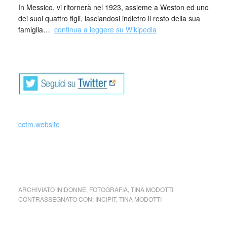
In Messico, vi ritornerà nel 1923, assieme a Weston ed uno
dei suoi quattro figli, lasciandosi indietro il resto della sua
famiglia…
continua a leggere su Wikipedia
_
cctm.website
tina modotti cctm arte amore cultura poesia latino america
bellezza
ARCHIVIATO IN:
DONNE
,
FOTOGRAFIA
,
TINA MODOTTI
CONTRASSEGNATO CON:
INCIPIT
,
TINA MODOTTI