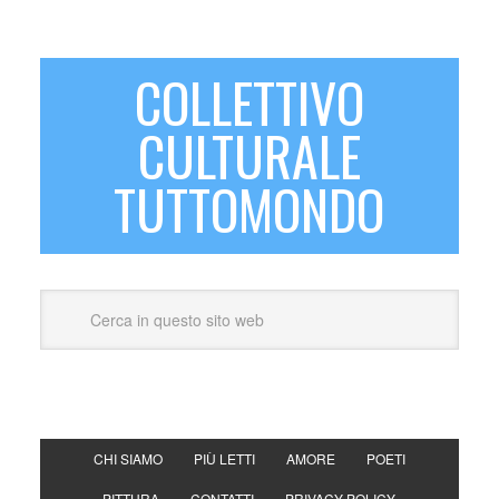
COLLETTIVO
CULTURALE
TUTTOMONDO
CHI SIAMO
PIÙ LETTI
AMORE
POETI
PITTURA
CONTATTI
PRIVACY POLICY