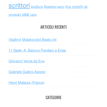
scrittori
scultura
Spagna
uk
tina modotti
teatro
usa
uruguay
varie
ARTICOLI RECENTI
Vladimir Majakovskij Beato chi
11 Iliade -A. Baricco Pandaro e Enea
Giovanni Verga da Eva
Gabriele Galloni Agosto
Henri Matisse (France)
CATEGORIE