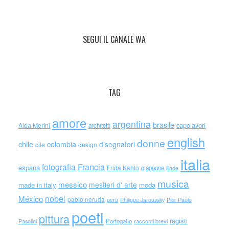
SEGUI IL CANALE WA
TAG
amore
argentina
brasile
capolavori
Alda Merini
architetti
english
donne
chile
colombia
disegnatori
cile
design
italia
Francia
fotografia
espana
Frida Kahlo
giappone
iliade
musica
messico
mestieri d' arte
made in italy
moda
nobel
México
pablo neruda
perù
Philippe Jaroussky
Pier Paolo
poeti
pittura
registi
Portogallo
racconti brevi
Pasolini