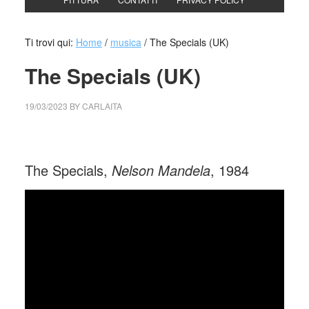
Ti trovi qui:
Home
/
musica
/
The Specials (UK)
The Specials (UK)
19/03/2023
BY
CARLAITA
cctm collettivo culturale tuttomondo The Specials (UK)
The Specials,
Nelson Mandela
, 1984