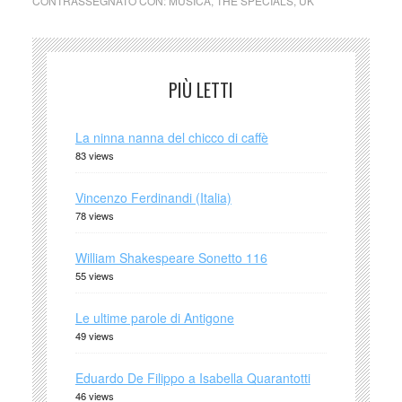
CONTRASSEGNATO CON:
MUSICA
,
THE SPECIALS
,
UK
PIÙ LETTI
La ninna nanna del chicco di caffè
83 views
Vincenzo Ferdinandi (Italia)
78 views
William Shakespeare Sonetto 116
55 views
Le ultime parole di Antigone
49 views
Eduardo De Filippo a Isabella Quarantotti
46 views