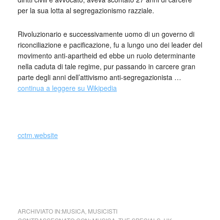
per la sua lotta al segregazionismo razziale.
Rivoluzionario e successivamente uomo di un governo di
riconciliazione e pacificazione, fu a lungo uno dei leader del
movimento anti-apartheid ed ebbe un ruolo determinante
nella caduta di tale regime, pur passando in carcere gran
parte degli anni dell’attivismo anti-segregazionista …
continua a leggere su Wikipedia
_
cctm.website
cctm collettivo culturale tuttomondo The Specials (UK)
ARCHIVIATO IN:
MUSICA
,
MUSICISTI