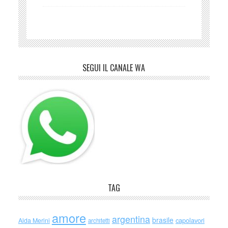
SEGUI IL CANALE WA
TAG
amore
argentina
brasile
capolavori
Alda Merini
architetti