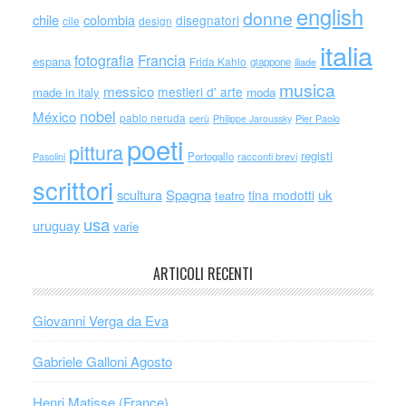
english
donne
chile
colombia
disegnatori
cile
design
italia
Francia
fotografia
espana
Frida Kahlo
giappone
iliade
musica
messico
mestieri d' arte
made in italy
moda
nobel
México
pablo neruda
perù
Philippe Jaroussky
Pier Paolo
poeti
pittura
registi
Portogallo
racconti brevi
Pasolini
scrittori
scultura
Spagna
uk
tina modotti
teatro
usa
uruguay
varie
ARTICOLI RECENTI
Giovanni Verga da Eva
Gabriele Galloni Agosto
Henri Matisse (France)