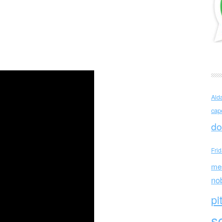
re (UK)
Ald
cap
do
Fri
me
no
pi
sc