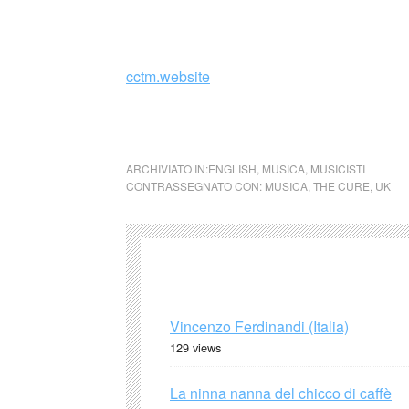
_
cctm.website
cctm musica
ARCHIVIATO IN:
ENGLISH
,
MUSICA
,
MUSICISTI
CONTRASSEGNATO CON:
MUSICA
,
THE CURE
,
UK
Vincenzo Ferdinandi (Italia)
129 views
La ninna nanna del chicco di caffè