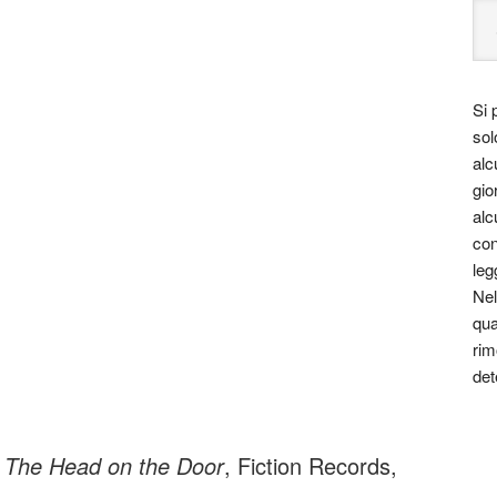
Si 
sol
alc
gio
alc
con
leg
Nel
qua
rim
det
m
The Head on the Door
, Fiction Records,