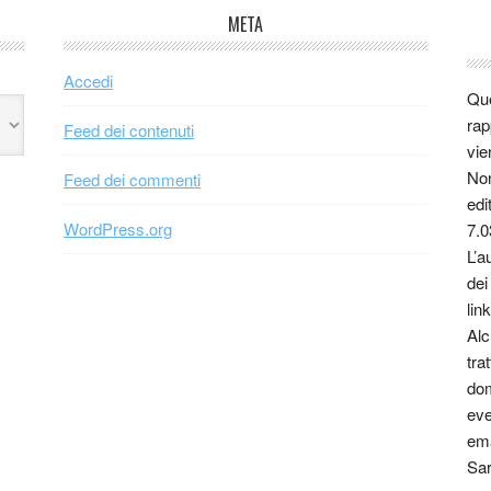
META
Accedi
Que
rap
Feed dei contenuti
vie
Non
Feed dei commenti
edi
WordPress.org
7.0
L’a
dei
link
Alc
tra
dom
eve
ema
Sar