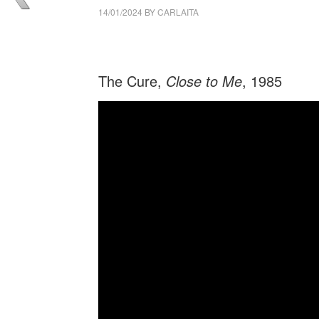
14/01/2024
BY
CARLAITA
cctm collettivo culturale tuttomondo The Cu
The Cure,
Close to Me
, 1985