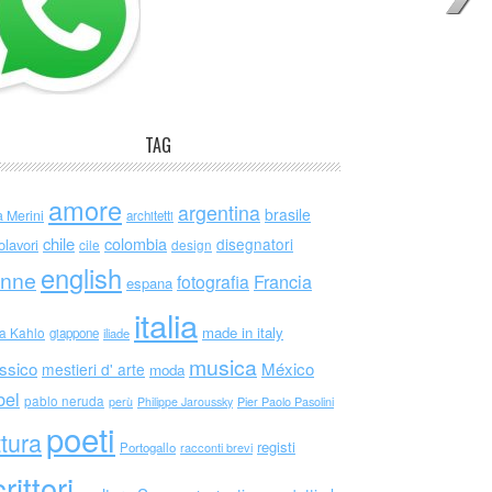
TAG
amore
argentina
brasile
a Merini
architetti
chile
colombia
disegnatori
olavori
cile
design
english
nne
Francia
fotografia
espana
italia
made in italy
da Kahlo
giappone
iliade
musica
ssico
México
mestieri d' arte
moda
bel
pablo neruda
perù
Philippe Jaroussky
Pier Paolo Pasolini
poeti
ttura
registi
Portogallo
racconti brevi
rittori