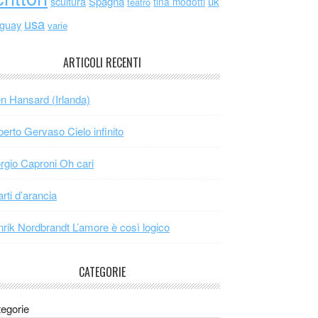
scultura
Spagna
uk
tina modotti
teatro
usa
uguay
varie
ARTICOLI RECENTI
n Hansard (Irlanda)
erto Gervaso Cielo infinito
rgio Caproni Oh cari
arti d’arancia
rik Nordbrandt L’amore è così logico
CATEGORIE
egorie