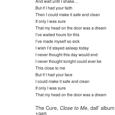
And wait until I shake…
But if I had your faith
Then I could make it safe and clean
If only I was sure
That my head on the door was a dream
I’ve waited hours for this
I’ve made myself so sick
I wish I’d stayed asleep today
I never thought this day would end
I never thought tonight could ever be
This close to me
But if I had your face
I could make it safe and clean
If only I was sure
That my head on the door was a dream
The Cure,
Close to Me
, dall’ albu
1985