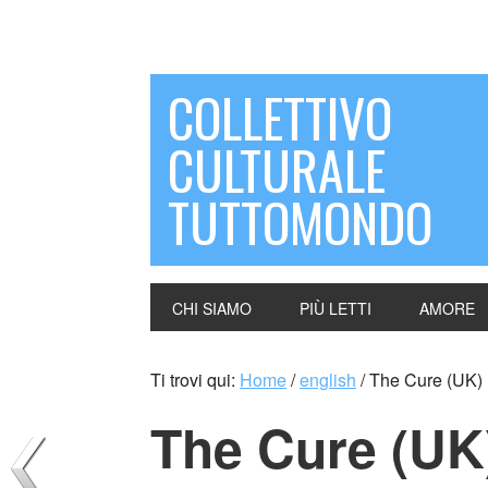
COLLETTIVO
CULTURALE
TUTTOMONDO
CHI SIAMO
PIÙ LETTI
AMORE
Ti trovi qui:
Home
/
english
/
The Cure (UK)
The Cure (UK