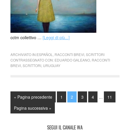
cctm collettivo …
[Leggi di più...]
ARCHIVIATO IN:
ESPAÑOL
,
RACCONTI BREVI
,
SCRITTORI
CONTRASSEGNATO CON:
EDUARDO GALEANO
,
RACCONTI
BREVI
,
SCRITTORI
,
URUGUAY
« Pagina precedente
1
2
3
4
…
11
Pagina successiva »
SEGUI IL CANALE WA