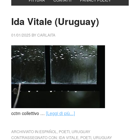
Ida Vitale (Uruguay)
01/01/2025
BY
CARLAITA
cctm collettivo …
[Leggi di più...]
ARCHIVIATO IN:
ESPAÑOL
,
POETI
,
URUGUAY
CONTRASSEGNATO CON:
IDA VITALE
,
POETI
,
URUGUAY