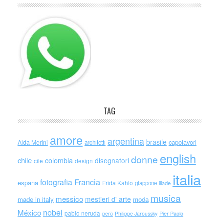
TAG
amore
argentina
brasile
capolavori
Alda Merini
architetti
english
donne
chile
colombia
disegnatori
cile
design
italia
Francia
fotografia
espana
Frida Kahlo
giappone
iliade
musica
messico
mestieri d' arte
made in italy
moda
nobel
México
pablo neruda
perù
Philippe Jaroussky
Pier Paolo