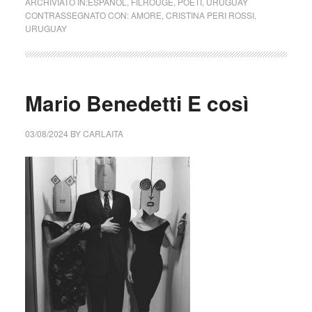
ARCHIVIATO IN:
ESPAÑOL
,
FILROUGE
,
POETI
,
URUGUAY
CONTRASSEGNATO CON:
AMORE
,
CRISTINA PERI ROSSI
,
URUGUAY
Mario Benedetti E così
03/08/2024
BY
CARLAITA