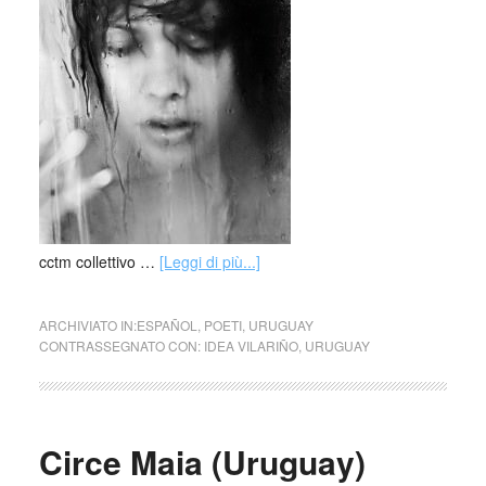
cctm collettivo …
[Leggi di più...]
ARCHIVIATO IN:
ESPAÑOL
,
POETI
,
URUGUAY
CONTRASSEGNATO CON:
IDEA VILARIÑO
,
URUGUAY
Circe Maia (Uruguay)