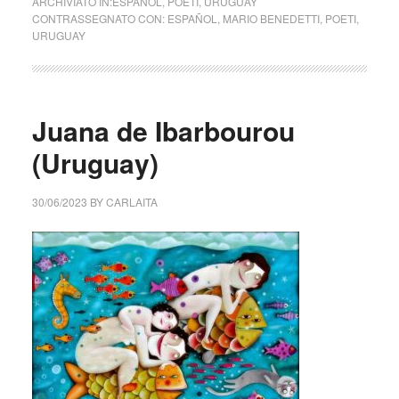
ARCHIVIATO IN:
ESPAÑOL
,
POETI
,
URUGUAY
CONTRASSEGNATO CON:
ESPAÑOL
,
MARIO BENEDETTI
,
POETI
,
URUGUAY
Juana de Ibarbourou
(Uruguay)
30/06/2023
BY
CARLAITA