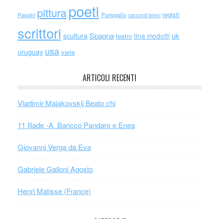
poeti
pittura
registi
Portogallo
racconti brevi
Pasolini
scrittori
scultura
Spagna
uk
tina modotti
teatro
usa
uruguay
varie
ARTICOLI RECENTI
Vladimir Majakovskij Beato chi
11 Iliade -A. Baricco Pandaro e Enea
Giovanni Verga da Eva
Gabriele Galloni Agosto
Henri Matisse (France)