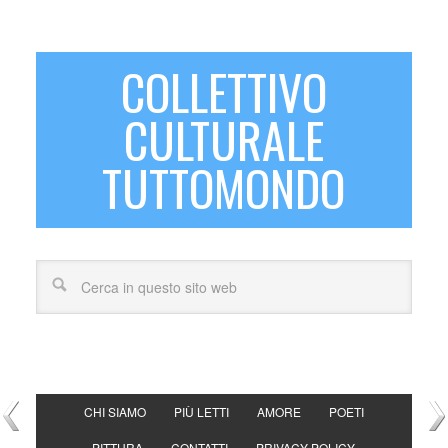
COLLETTIVO
CULTURALE
TUTTOMONDO
CHI SIAMO
PIÙ LETTI
AMORE
POETI
PITTURA
CONTATTI
PRIVACY POLICY