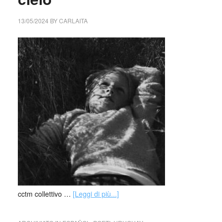
13/05/2024
BY
CARLAITA
cctm collettivo …
[Leggi di più...]