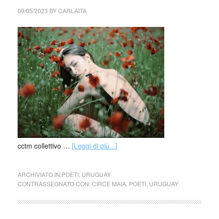
09/05/2023
BY
CARLAITA
cctm collettivo …
[Leggi di più...]
ARCHIVIATO IN:
POETI
,
URUGUAY
CONTRASSEGNATO CON:
CIRCE MAIA
,
POETI
,
URUGUAY