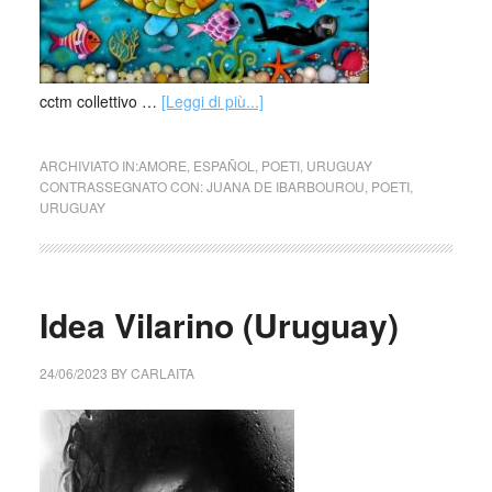
cctm collettivo …
[Leggi di più...]
ARCHIVIATO IN:
AMORE
,
ESPAÑOL
,
POETI
,
URUGUAY
CONTRASSEGNATO CON:
JUANA DE IBARBOUROU
,
POETI
,
URUGUAY
Idea Vilarino (Uruguay)
24/06/2023
BY
CARLAITA