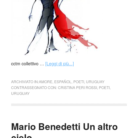
cctm collettivo …
[Leggi di più...]
ARCHIVIATO IN:
AMORE
,
ESPAÑOL
,
POETI
,
URUGUAY
CONTRASSEGNATO CON:
CRISTINA PERI ROSSI
,
POETI
,
URUGUAY
Mario Benedetti Un altro
cielo