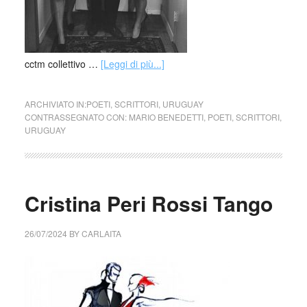
cctm collettivo …
[Leggi di più...]
ARCHIVIATO IN:
POETI
,
SCRITTORI
,
URUGUAY
CONTRASSEGNATO CON:
MARIO BENEDETTI
,
POETI
,
SCRITTORI
,
URUGUAY
Cristina Peri Rossi Tango
26/07/2024
BY
CARLAITA