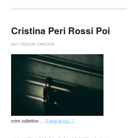
Cristina Peri Rossi Poi
04/11/2024
BY
CARLAITA
cctm collettivo …
[Leggi di più...]