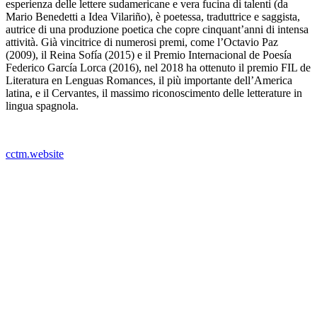
esperienza delle lettere sudamericane e vera fucina di talenti (da
Mario Benedetti a Idea Vilariño), è poetessa, traduttrice e saggista,
autrice di una produzione poetica che copre cinquant’anni di intensa
attività. Già vincitrice di numerosi premi, come l’Octavio Paz
(2009), il Reina Sofía (2015) e il Premio Internacional de Poesía
Federico García Lorca (2016), nel 2018 ha ottenuto il premio FIL de
Literatura en Lenguas Romances, il più importante dell’America
latina, e il Cervantes, il massimo riconoscimento delle letterature in
lingua spagnola.
cctm.website
Si precisa che la diffusione di testi o immagini è solo a carattere
divulgativo della cultura e senza alcuno scopo di lucro, nè
rappresenta una testata giornalistica in quanto viene aggiornata senza
alcuna periodicità specifica. Non può pertanto considerarsi un
prodotto editoriale ai sensi della legge n. 62 del 7.03.2001.
Nel caso si dovesse involontariamente ledere un qualsiasi copyright
d’autore, il contenuto verrà rimosso immediatamente su
segnalazione del detentore dell’avente diritto
cctm come gocce sul vetro Ida Vitale (Uruguay)