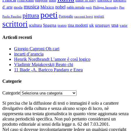
made in italy
mestieri
Frida Kahlo
giappone
iliade
musica
nobel
México
d' arte
moda
pablo neruda
perù
Pier
Philippe Jaroussky
poeti
pittura
registi
Paolo Pasolini
Portogallo
racconti brevi
scrittori
usa
Spagna
scultura
uk
uruguay
teatro
tina modotti
varie
Articoli recenti
Giorgio Caproni Oh cari
incarti d’arancia
Henrik Nordbrandt L’amore è così logico
Vladimir Majakovskij Beato chi
11 Iliade -A. Baricco Pandaro e Enea
Categorie
Categorie
Si precisa che la diffusione di testi o immagini è solo a carattere
divulgativo della cultura e senza alcuno scopo di lucro, nè
rappresenta una testata giornalistica in quanto viene aggiornata senza
alcuna periodicità specifica. Non può pertanto considerarsi un
prodotto editoriale ai sensi della legge n. 62 del 7.03.2001.
Nel caso si dovesse involontariamente ledere un qualsiasi copyright