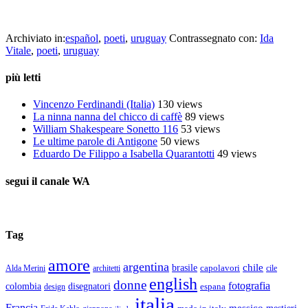
Archiviato in:
español
,
poeti
,
uruguay
Contrassegnato con:
Ida
Vitale
,
poeti
,
uruguay
più letti
Vincenzo Ferdinandi (Italia)
130 views
La ninna nanna del chicco di caffè
89 views
William Shakespeare Sonetto 116
53 views
Le ultime parole di Antigone
50 views
Eduardo De Filippo a Isabella Quarantotti
49 views
segui il canale WA
Tag
amore
argentina
chile
brasile
capolavori
Alda Merini
cile
architetti
english
donne
fotografia
colombia
disegnatori
espana
design
italia
Francia
messico