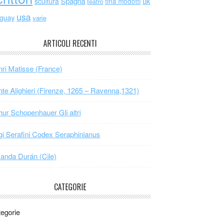
scultura
Spagna
uk
tina modotti
teatro
usa
uguay
varie
ARTICOLI RECENTI
ri Matisse (France)
te Alighieri (Firenze, 1265 – Ravenna,1321)
hur Schopenhauer Gli altri
gi Serafini Codex Seraphinianus
nda Durán (Cile)
CATEGORIE
egorie