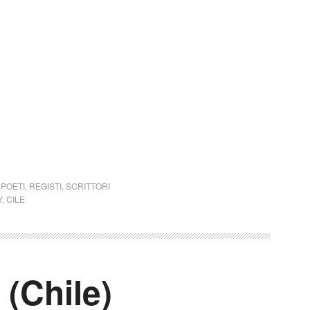
,
POETI
,
REGISTI
,
SCRITTORI
Y
,
CILE
(Chile)