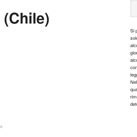
(Chile)
Si 
sol
alc
gio
alc
con
leg
Nel
qua
rim
det
DA