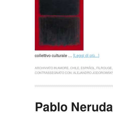
collettivo culturale …
[Leggi di più...]
ARCHIVIATO IN:
AMORE
,
CHILE
,
ESPAÑOL
,
FILROUGE
CONTRASSEGNATO CON:
ALEJANDRO JODOROWSK
Pablo Neruda 