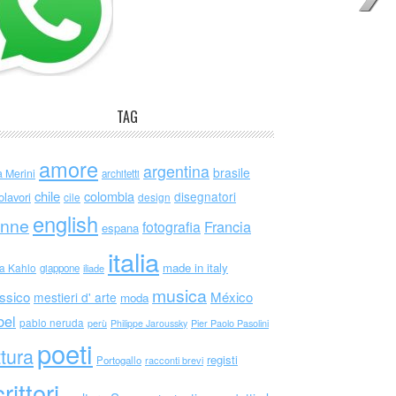
TAG
amore
argentina
brasile
a Merini
architetti
chile
colombia
disegnatori
olavori
cile
design
english
nne
Francia
fotografia
espana
italia
made in italy
da Kahlo
giappone
iliade
musica
ssico
México
mestieri d' arte
moda
bel
pablo neruda
perù
Philippe Jaroussky
Pier Paolo Pasolini
poeti
ttura
registi
Portogallo
racconti brevi
rittori