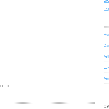
ur
Hen
Dan
Art
Lui
Ama
,
POETI
Cat