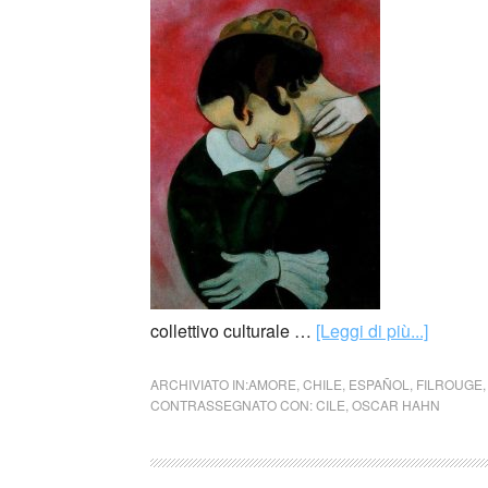
collettivo culturale …
[Leggi di più...]
ARCHIVIATO IN:
AMORE
,
CHILE
,
ESPAÑOL
,
FILROUGE
CONTRASSEGNATO CON:
CILE
,
OSCAR HAHN