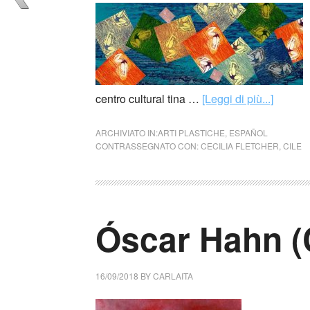
centro cultural tina …
[Leggi di più...]
ARCHIVIATO IN:
ARTI PLASTICHE
,
ESPAÑOL
CONTRASSEGNATO CON:
CECILIA FLETCHER
,
CILE
Óscar Hahn (
16/09/2018
BY
CARLAITA