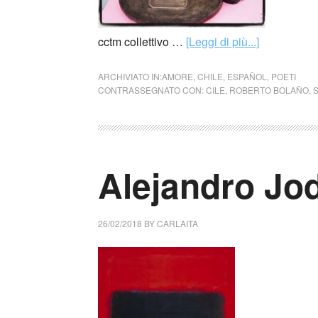
cctm collettivo …
[Leggi di più...]
ARCHIVIATO IN:
AMORE
,
CHILE
,
ESPAÑOL
,
POETI
CONTRASSEGNATO CON:
CILE
,
ROBERTO BOLAÑO
,
Alejandro Jo
26/02/2018
BY
CARLAITA