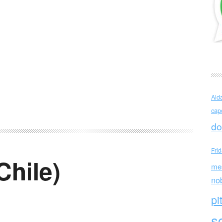
Ald
cap
do
Fri
Chile)
me
no
pi
sc