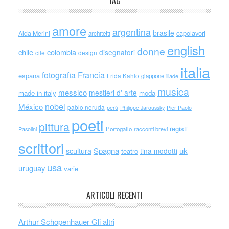
TAG
amore
argentina
brasile
capolavori
Alda Merini
architetti
english
donne
chile
colombia
disegnatori
cile
design
italia
Francia
fotografia
espana
Frida Kahlo
giappone
iliade
musica
messico
mestieri d' arte
made in italy
moda
nobel
México
pablo neruda
perù
Philippe Jaroussky
Pier Paolo
poeti
pittura
registi
Portogallo
racconti brevi
Pasolini
scrittori
scultura
Spagna
uk
tina modotti
teatro
usa
uruguay
varie
ARTICOLI RECENTI
Arthur Schopenhauer Gli altri