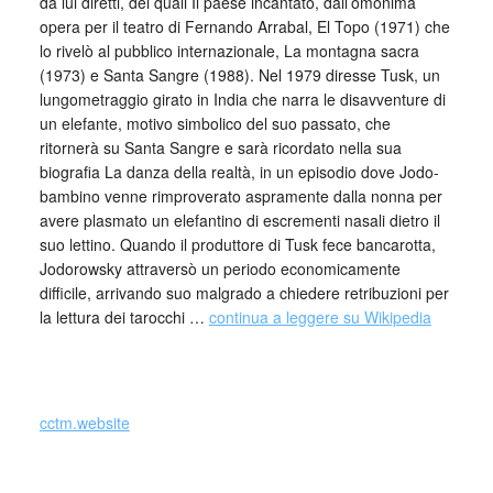
da lui diretti, dei quali Il paese incantato, dall’omonima
opera per il teatro di Fernando Arrabal, El Topo (1971) che
lo rivelò al pubblico internazionale, La montagna sacra
(1973) e Santa Sangre (1988). Nel 1979 diresse Tusk, un
lungometraggio girato in India che narra le disavventure di
un elefante, motivo simbolico del suo passato, che
ritornerà su Santa Sangre e sarà ricordato nella sua
biografia La danza della realtà, in un episodio dove Jodo-
bambino venne rimproverato aspramente dalla nonna per
avere plasmato un elefantino di escrementi nasali dietro il
suo lettino. Quando il produttore di Tusk fece bancarotta,
Jodorowsky attraversò un periodo economicamente
difficile, arrivando suo malgrado a chiedere retribuzioni per
la lettura dei tarocchi …
continua a leggere su Wikipedia
cctm.website
cctm poesia latino america cile chile americana