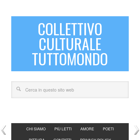
COLLETTIVO
CULTURALE
TUTTOMONDO
CHI SIAMO
PIÙ LETTI
AMORE
POETI
PITTURA
CONTATTI
PRIVACY POLICY