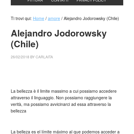
Ti trovi qui:
Home
/
amore
/
Alejandro Jodorowsky (Chile)
Alejandro Jodorowsky
(Chile)
26/02/2018
BY
CARLAITA
collettivo culturale tuttomondo La bellezza è il limite
massimo
La bellezza è il limite massimo a cui possiamo accedere
attraverso il linguaggio. Non possiamo raggiungere la
verità, ma possiamo avvicinarci ad essa attraverso la
bellezza
_
La belleza es el límite máximo al que podemos acceder a