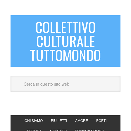
COLLETTIVO
CULTURALE
TUTTOMONDO
CHI SIAMO
PIÙ LETTI
AMORE
POETI
PITTURA
CONTATTI
PRIVACY POLICY