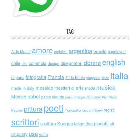
TAG
amore
argentina
brasile
capolavori
Alda Merini
architetti
english
donne
chile
colombia
disegnatori
cile
design
italia
Francia
fotografia
espana
Frida Kahlo
giappone
iliade
musica
messico
mestieri d' arte
made in italy
moda
nobel
México
pablo neruda
perù
Philippe Jaroussky
Pier Paolo
poeti
pittura
registi
Portogallo
racconti brevi
Pasolini
scrittori
scultura
Spagna
uk
tina modotti
teatro
usa
uruguay
varie