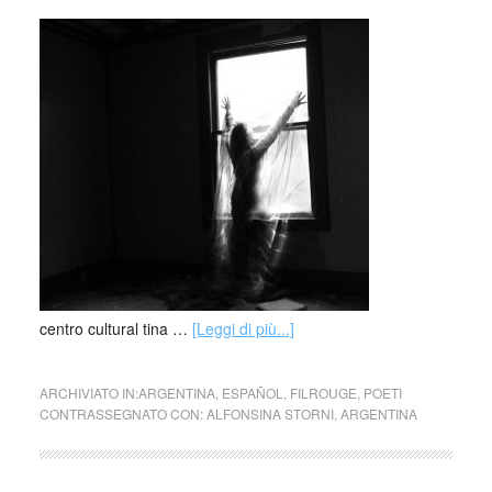
centro cultural tina …
[Leggi di più...]
ARCHIVIATO IN:
ARGENTINA
,
ESPAÑOL
,
FILROUGE
,
POETI
CONTRASSEGNATO CON:
ALFONSINA STORNI
,
ARGENTINA