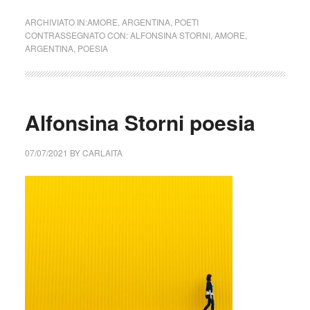
ARCHIVIATO IN:
AMORE
,
ARGENTINA
,
POETI
CONTRASSEGNATO CON:
ALFONSINA STORNI
,
AMORE
,
ARGENTINA
,
POESIA
Alfonsina Storni poesia
07/07/2021
BY
CARLAITA