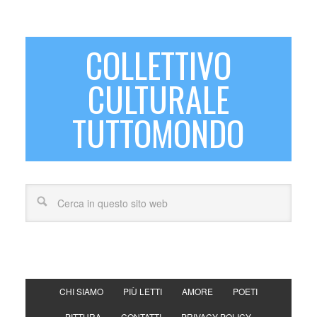
COLLETTIVO
CULTURALE
TUTTOMONDO
CHI SIAMO
PIÙ LETTI
AMORE
POETI
PITTURA
CONTATTI
PRIVACY POLICY