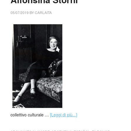
05/07/2019
BY
CARLAITA
collettivo culturale …
[Leggi di più...]