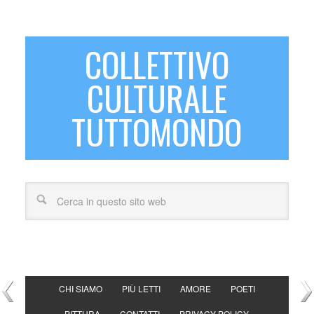
COLLETTIVO
CULTURALE
TUTTOMONDO
CHI SIAMO
PIÙ LETTI
AMORE
POETI
PITTURA
CONTATTI
PRIVACY POLICY