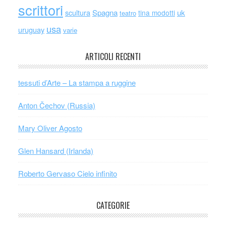
scrittori
scultura
Spagna
uk
tina modotti
teatro
usa
uruguay
varie
ARTICOLI RECENTI
tessuti d’Arte – La stampa a ruggine
Anton Čechov (Russia)
Mary Oliver Agosto
Glen Hansard (Irlanda)
Roberto Gervaso Cielo infinito
CATEGORIE