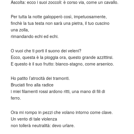
Ascolta: ecco i suoi zoccoli: è corso via, come un cavallo.
Per tutta la notte galopperò così, impetuosamente,
finchè la tua testa non sarà una pietra, il tuo cuscino
una zolla,
rimandando echi ed echi.
O vuoi che ti porti il suono dei veleni?
Ecco, questa è la pioggia ora, questo grande azzittirsi.
E questo è il suo frutto: bianco-stagno, come arsenico.
Ho patito l’atrocità dei tramonti.
Bruciati fino alla radice
i miei filamenti rossi ardono ritti, una mano di fili di
ferro.
Ora mi rompo in pezzi che volano intorno come clave.
Un vento di tale violenza
non tollerà neutralità: devo urlare.