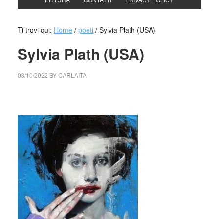
Ti trovi qui:
Home
/
poeti
/
Sylvia Plath (USA)
Sylvia Plath (USA)
03/10/2022
BY
CARLAITA
collettivo culturale tuttomondo Sylvia Plath (USA)