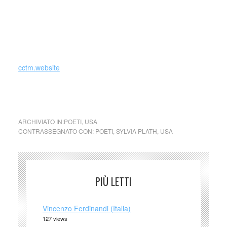
Sono le colpe “isolate e lente” che uccidono.
_
cctm.website
ARCHIVIATO IN:
POETI
,
USA
CONTRASSEGNATO CON:
POETI
,
SYLVIA PLATH
,
USA
PIÙ LETTI
Vincenzo Ferdinandi (Italia)
127 views