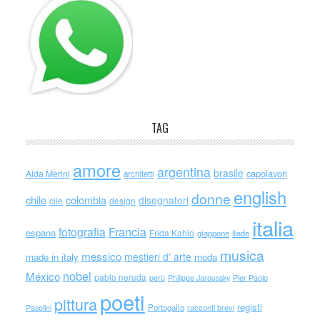
TAG
amore
argentina
brasile
capolavori
Alda Merini
architetti
english
donne
chile
colombia
disegnatori
cile
design
italia
Francia
fotografia
espana
Frida Kahlo
giappone
iliade
musica
messico
mestieri d' arte
made in italy
moda
nobel
México
pablo neruda
perù
Philippe Jaroussky
Pier Paolo
poeti
pittura
registi
Portogallo
racconti brevi
Pasolini