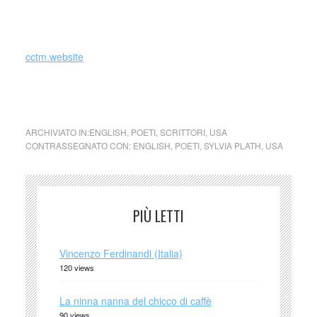
_
cctm.website
cctm collettivo culturale tuttomondo Sylvia Plath L’acrobata
ARCHIVIATO IN:
ENGLISH
,
POETI
,
SCRITTORI
,
USA
CONTRASSEGNATO CON:
ENGLISH
,
POETI
,
SYLVIA PLATH
,
USA
PIÙ LETTI
Vincenzo Ferdinandi (Italia)
120 views
La ninna nanna del chicco di caffè
90 views