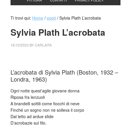
Ti trovi qui:
Home
/
poeti
/
Sylvia Plath L’acrobata
Sylvia Plath L’acrobata
16/10/2023
BY
CARLAITA
cctm collettivo culturale tuttomondo Sylvia Plath L’acrobata
L’acrobata di Sylvia Plath (Boston, 1932 –
Londra, 1963)
Ogni notte quest’agile giovane donna
Riposa fra lenzuoli
A brandelli sottili come fiocchi di neve
Finché un sogno non ne solleva il corpo
Dal letto ad ardue sfide
D’acrobazie sul filo.