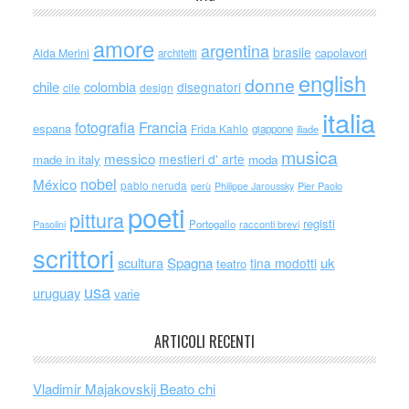
amore
argentina
brasile
capolavori
Alda Merini
architetti
english
donne
chile
colombia
disegnatori
cile
design
italia
Francia
fotografia
espana
Frida Kahlo
giappone
iliade
musica
messico
mestieri d' arte
made in italy
moda
nobel
México
pablo neruda
perù
Philippe Jaroussky
Pier Paolo
poeti
pittura
registi
Portogallo
racconti brevi
Pasolini
scrittori
scultura
Spagna
uk
tina modotti
teatro
usa
uruguay
varie
ARTICOLI RECENTI
Vladimir Majakovskij Beato chi