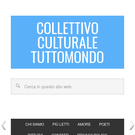
COLLETTIVO
CULTURALE
TUTTOMONDO
CHI SIAMO
PIÙ LETTI
AMORE
POETI
PITTURA
CONTATTI
PRIVACY POLICY