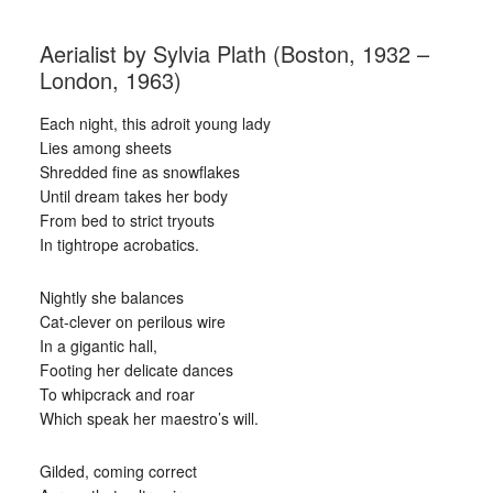
Aerialist by Sylvia Plath (Boston, 1932 –
London, 1963)
Each night, this adroit young lady
Lies among sheets
Shredded fine as snowflakes
Until dream takes her body
From bed to strict tryouts
In tightrope acrobatics.
Nightly she balances
Cat-clever on perilous wire
In a gigantic hall,
Footing her delicate dances
To whipcrack and roar
Which speak her maestro’s will.
Gilded, coming correct