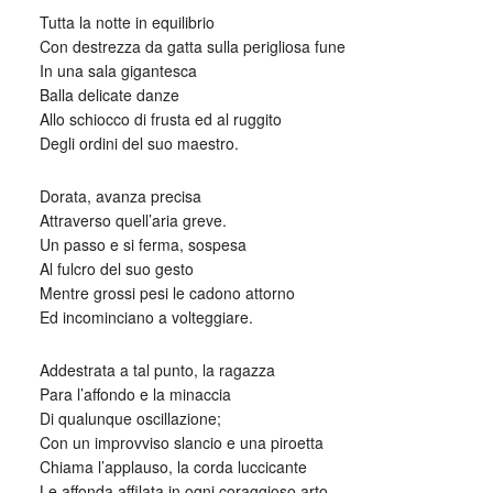
Tutta la notte in equilibrio
Con destrezza da gatta sulla perigliosa fune
In una sala gigantesca
Balla delicate danze
Allo schiocco di frusta ed al ruggito
Degli ordini del suo maestro.
Dorata, avanza precisa
Attraverso quell’aria greve.
Un passo e si ferma, sospesa
Al fulcro del suo gesto
Mentre grossi pesi le cadono attorno
Ed incominciano a volteggiare.
Addestrata a tal punto, la ragazza
Para l’affondo e la minaccia
Di qualunque oscillazione;
Con un improvviso slancio e una piroetta
Chiama l’applauso, la corda luccicante
Le affonda affilata in ogni coraggioso arto.