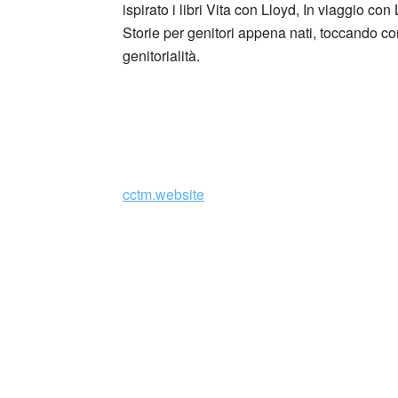
ispirato i libri Vita con Lloyd, In viaggio 
Storie per genitori appena nati, toccando con 
genitorialità.
_
cctm.website
Chi non vorrebbe un maggiordomo immaginario
riflessione e virtuosismi linguistici capaci 
facile dell’esistenza? Ebbene, Simone Temp
diventato una vera e propria ancora di sal
dedicati (il primo, “Vita con Lloyd” del 2016)
pensieri dei suoi lettori. Gli scambi di battu
riusciti a costruire una serialità capace di 