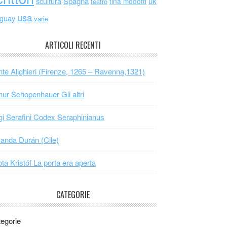
scultura
Spagna
uk
tina modotti
teatro
usa
uguay
varie
ARTICOLI RECENTI
te Alighieri (Firenze, 1265 – Ravenna,1321)
hur Schopenhauer Gli altri
gi Serafini Codex Seraphinianus
nda Durán (Cile)
ta Kristóf La porta era aperta
CATEGORIE
egorie