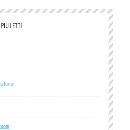
PIÙ LETTI
la luna
totti