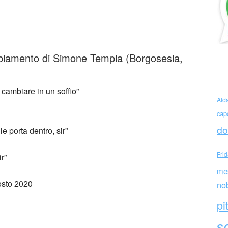
 Tempia In un respiro
ambiamento di Simone Tempia (Borgosesia,
 cambiare in un soffio”
Ald
cap
do
 le porta dentro, sir”
Fri
r”
me
osto 2020
no
pi
sc