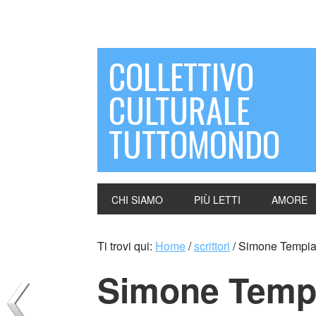
COLLETTIVO
CULTURALE
TUTTOMONDO
CHI SIAMO
PIÙ LETTI
AMORE
Ti trovi qui:
Home
/
scrittori
/
Simone Tempia 
Simone Tempi