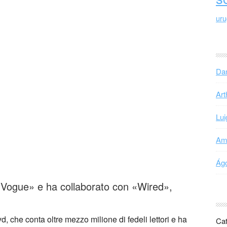
ur
Dan
Art
Lui
Ama
Ágo
«Vogue» e ha collaborato con «Wired»,
, che conta oltre mezzo milione di fedeli lettori e ha
Cat