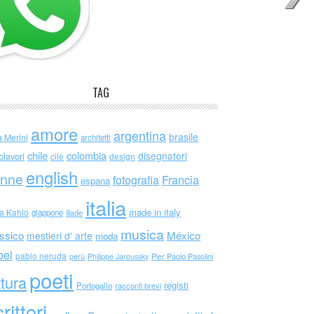
TAG
amore
argentina
brasile
a Merini
architetti
chile
colombia
disegnatori
olavori
cile
design
english
nne
Francia
fotografia
espana
italia
made in italy
da Kahlo
giappone
iliade
musica
ssico
México
mestieri d' arte
moda
bel
pablo neruda
perù
Philippe Jaroussky
Pier Paolo Pasolini
poeti
ttura
registi
Portogallo
racconti brevi
rittori