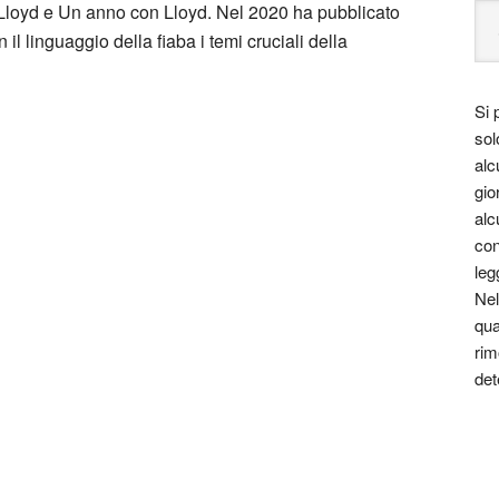
con Lloyd e Un anno con Lloyd. Nel 2020 ha pubblicato
il linguaggio della fiaba i temi cruciali della
Si 
sol
alc
gio
alc
con
leg
Nel
, sempre pronto a fornire consigli utili, spunti di
qua
di ritemprare un animo avvilito dallo scorrere non sempre
rim
ia ne ha creato uno: Lloyd. Iconico personaggio
det
vezza dapprima sul web e successivamente nei volumi
, la spalla immaginaria di Sir ha conquistato i cuori e i
te, i congedi, le frecciatine filosofiche e le massime sono
rinnovarsi a ogni avventura proposta dalla penna