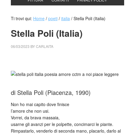
Ti trovi qui:
Home
/
poeti
/
italia
/
Stella Poli (Italia)
Stella Poli (Italia)
06/03/2023
BY
CARLAITA
cctm collettivo culturale tuttomondo Stella Poli (Italia)
di Stella Poli (Piacenza, 1990)
Non ho mai capito dove finisce
l’amore che non usi.
Vorrei, da brava massaia,
usarne gli avanzi per le polpette, concimarci le piante.
Rimpastarlo, venderlo di seconda mano, placarlo, darlo al