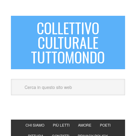
COLLETTIVO
CULTURALE
TUTTOMONDO
CHI SIAMO
PIÙ LETTI
AMORE
POETI
PITTURA
CONTATTI
PRIVACY POLICY