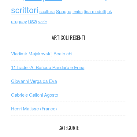
scrittori
scultura
Spagna
uk
tina modotti
teatro
usa
uruguay
varie
ARTICOLI RECENTI
Vladimir Majakovskij Beato chi
11 Iliade -A. Baricco Pandaro e Enea
Giovanni Verga da Eva
Gabriele Galloni Agosto
Henri Matisse (France)
CATEGORIE