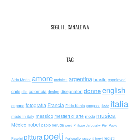
SEGUI IL CANALE WA
TAG
amore
argentina
brasile
capolavori
Alda Merini
architetti
english
donne
chile
colombia
disegnatori
cile
design
italia
Francia
fotografia
espana
Frida Kahlo
giappone
iliade
musica
messico
mestieri d' arte
made in italy
moda
nobel
México
pablo neruda
perù
Philippe Jaroussky
Pier Paolo
poeti
pittura
registi
Portogallo
racconti brevi
Pasolini