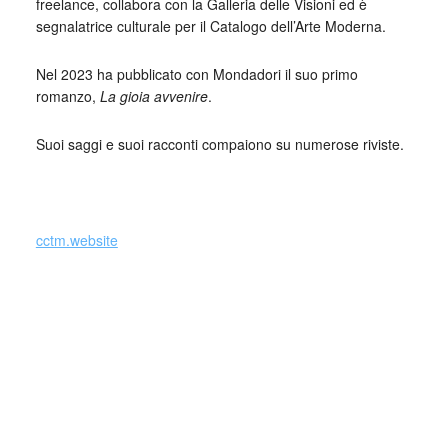
freelance, collabora con la Galleria delle Visioni ed è
segnalatrice culturale per il Catalogo dell’Arte Moderna.
Nel 2023 ha pubblicato con Mondadori il suo primo
romanzo,
La gioia avvenire
.
Suoi saggi e suoi racconti compaiono su numerose riviste.
_
cctm.website
Stella Poli,
, Mondadori, 2023
La gioia avvenire
Forse le storie non andrebbero mai raccontate, si trova a
pensare Sara, psicoterapeuta trentenne, seduta nello
studio di un giovane avvocato. Raccontarle significa farle
esistere, e una volta che esistono le storie esigono: un
seguito, una conseguenza, una redenzione. Eppure Sara è
qui, coi capelli raccolti e la gonna elegante, proprio per