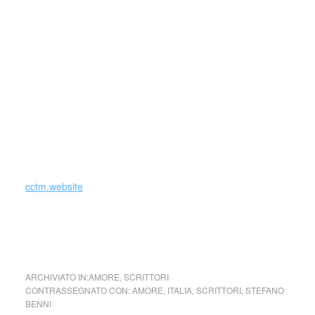
tradizione vuole folle e suicida, telefonate attese, contattisti
rock, cinghiali assassini, visite di colleghi inopportuni,
comiche sorprese, goffi corteggiamenti e inattese
tentazioni: tutto riempie di nuova linfa una stagione che si
credeva conclusa, e che si riapre sul futuro come un’alba.
Martin e tutti quelli che lo circondano sembrano chiusi in un
bozzolo di misteri: si tratta di attendere la farfalla che ne
uscirà.
cctm.website
collettivo culturale tuttomondo Stefano Benni frammenti da
Di tutte le ricchezze, Feltrinelli, 2012 a noi piace leggere
ARCHIVIATO IN:
AMORE
,
SCRITTORI
CONTRASSEGNATO CON:
AMORE
,
ITALIA
,
SCRITTORI
,
STEFANO
BENNI