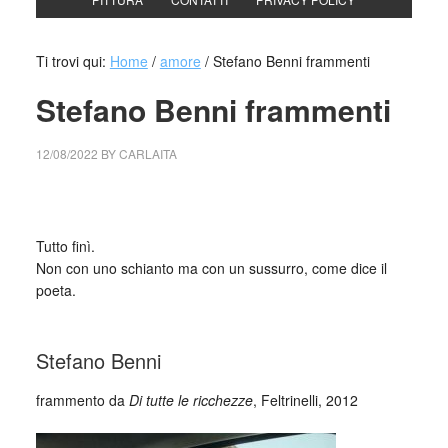
Ti trovi qui:
Home
/
amore
/
Stefano Benni frammenti
Stefano Benni frammenti
12/08/2022
BY
CARLAITA
collettivo culturale tuttomondo Stefano Benni frammenti
Tutto finì.
Non con uno schianto ma con un sussurro, come dice il
poeta.
_
Stefano Benni
frammento da
Di tutte le ricchezze
, Feltrinelli, 2012
_