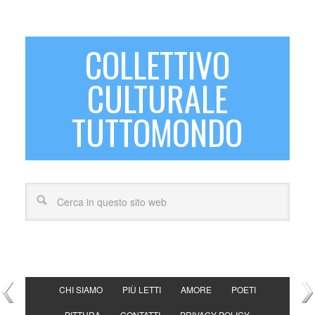
COLLETTIVO
CULTURALE
TUTTOMONDO
CHI SIAMO
PIÙ LETTI
AMORE
POETI
PITTURA
CONTATTI
PRIVACY POLICY