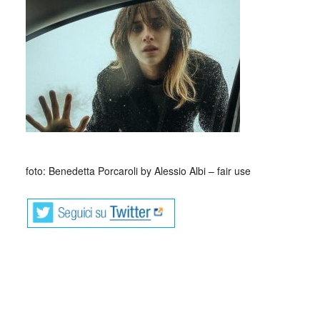
foto: Benedetta Porcaroli by Alessio Albi – fair use
Di tutte le ricchezze, Feltrinelli, 2012
Martin è un maturo professore e poeta che si è ritirato a
vivere ai margini di un bosco: è una nuova stagione della