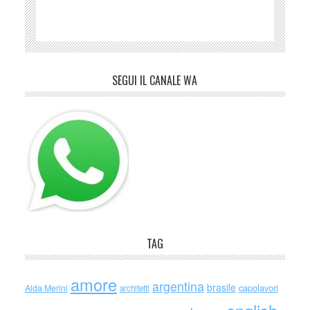
SEGUI IL CANALE WA
TAG
amore
argentina
brasile
capolavori
Alda Merini
architetti