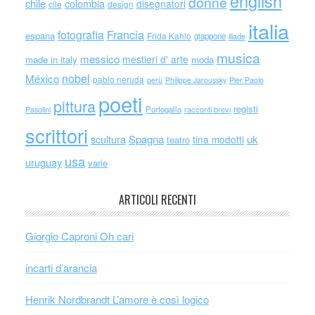
english
donne
chile
colombia
disegnatori
cile
design
italia
Francia
fotografia
espana
Frida Kahlo
giappone
iliade
musica
messico
mestieri d' arte
made in italy
moda
nobel
México
pablo neruda
perù
Philippe Jaroussky
Pier Paolo
poeti
pittura
registi
Portogallo
racconti brevi
Pasolini
scrittori
scultura
Spagna
uk
tina modotti
teatro
usa
uruguay
varie
ARTICOLI RECENTI
Giorgio Caproni Oh cari
incarti d’arancia
Henrik Nordbrandt L’amore è così logico