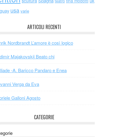
scultura
Spagna
uk
tina modotti
teatro
usa
uguay
varie
ARTICOLI RECENTI
rik Nordbrandt L’amore è così logico
dimir Majakovskij Beato chi
Iliade -A. Baricco Pandaro e Enea
vanni Verga da Eva
riele Galloni Agosto
CATEGORIE
egorie