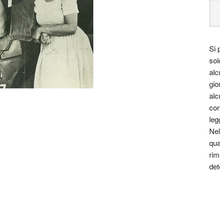
Si 
sol
alc
gio
alc
con
leg
Nel
qua
rim
det