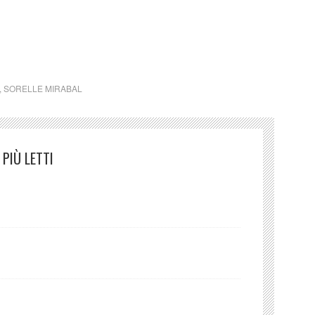
o cctm poesia latino america arte bellezza cultura
,
SORELLE MIRABAL
PIÙ LETTI