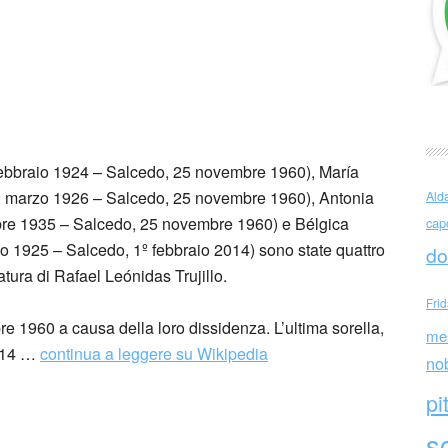
al
febbraio 1924 – Salcedo, 25 novembre 1960), María
2 marzo 1926 – Salcedo, 25 novembre 1960), Antonia
Ald
obre 1935 – Salcedo, 25 novembre 1960) e Bélgica
cap
 1925 – Salcedo, 1º febbraio 2014) sono state quattro
do
tura di Rafael Leónidas Trujillo.
Fri
e 1960 a causa della loro dissidenza. L’ultima sorella,
me
2014 …
continua a leggere su Wikipedia
no
pi
sc