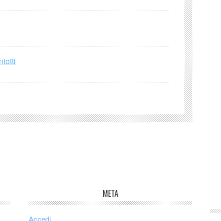
totti
META
Accedi