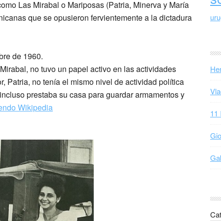
omo Las Mirabal o Mariposas (Patria, Minerva y María
nicanas que se opusieron fervientemente a la dictadura
ur
bre de 1960.
irabal, no tuvo un papel activo en las actividades
Hen
 Patria, no tenía el mismo nivel de actividad política
Vla
 incluso prestaba su casa para guardar armamentos y
yendo Wikipedia
11 
Gio
Gab
Cat