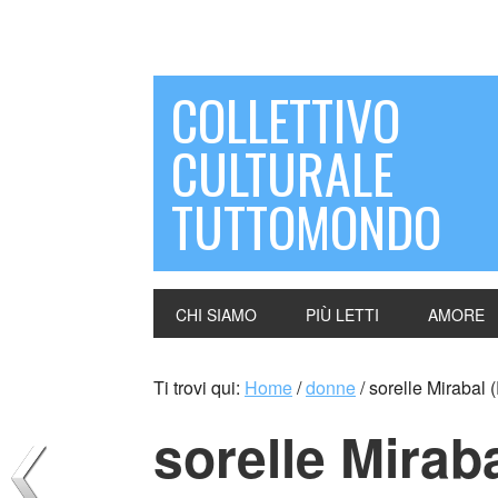
COLLETTIVO
CULTURALE
TUTTOMONDO
CHI SIAMO
PIÙ LETTI
AMORE
Ti trovi qui:
Home
/
donne
/
sorelle Mirabal
sorelle Mirab