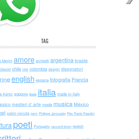
TAG
amore
argentina
brasile
a Merini
architetti
chile
colombia
disegnatori
olavori
cile
design
english
nne
Francia
fotografia
espana
italia
made in italy
da Kahlo
giappone
iliade
musica
ssico
México
mestieri d' arte
moda
bel
pablo neruda
perù
Philippe Jaroussky
Pier Paolo Pasolini
poeti
ttura
registi
Portogallo
racconti brevi
rittori