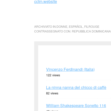
cctm.website
las mariposas repubblica dominicana Trujill
ARCHIVIATO IN:
DONNE
,
ESPAÑOL
,
FILROUGE
CONTRASSEGNATO CON:
REPUBBLICA DOMINICANA
Vincenzo Ferdinandi (Italia)
122 views
La ninna nanna del chicco di caffè
82 views
William Shakespeare Sonetto 116