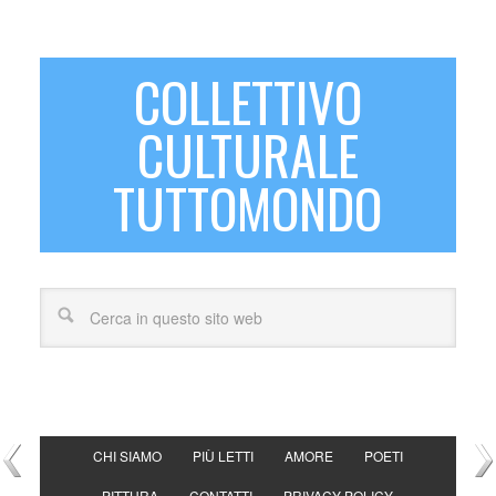
COLLETTIVO
CULTURALE
TUTTOMONDO
CHI SIAMO
PIÙ LETTI
AMORE
POETI
PITTURA
CONTATTI
PRIVACY POLICY