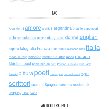
TAG
amore
argentina
brasile
capolavori
Alda Merini
architetti
english
donne
chile
colombia
disegnatori
cile
design
italia
Francia
fotografia
espana
Frida Kahlo
giappone
iliade
musica
messico
mestieri d' arte
made in italy
moda
nobel
México
pablo neruda
perù
Philippe Jaroussky
Pier Paolo
poeti
pittura
registi
Portogallo
racconti brevi
Pasolini
scrittori
scultura
Spagna
uk
tina modotti
teatro
usa
uruguay
varie
ARTICOLI RECENTI