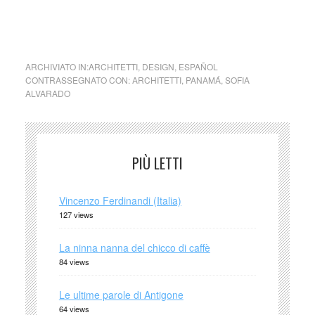
foto: Sofia Alvarado,
Welcome Back Collection
ARCHIVIATO IN:
ARCHITETTI
,
DESIGN
,
ESPAÑOL
CONTRASSEGNATO CON:
ARCHITETTI
,
PANAMÁ
,
SOFIA
ALVARADO
PIÙ LETTI
Vincenzo Ferdinandi (Italia)
127 views
La ninna nanna del chicco di caffè
84 views
Le ultime parole di Antigone
64 views