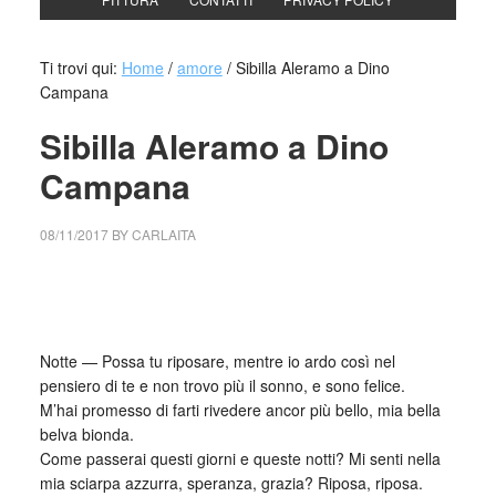
Ti trovi qui:
Home
/
amore
/
Sibilla Aleramo a Dino
Campana
Sibilla Aleramo a Dino
Campana
08/11/2017
BY
CARLAITA
collettivo culturale tuttomondo Sibilla Aleramo a Dino
Campana
Notte — Possa tu riposare, mentre io ardo così nel
pensiero di te e non trovo più il sonno, e sono felice.
M’hai promesso di farti rivedere ancor più bello, mia bella
belva bionda.
Come passerai questi giorni e queste notti? Mi senti nella
mia sciarpa azzurra, speranza, grazia? Riposa, riposa.