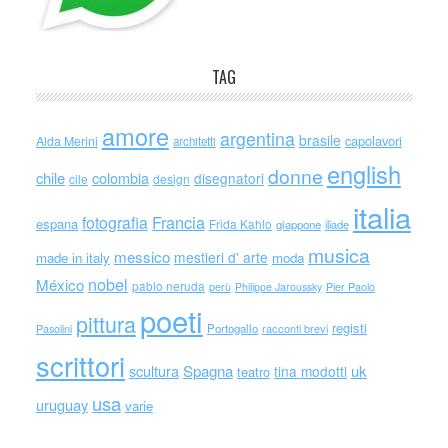
TAG
amore
argentina
brasile
capolavori
Alda Merini
architetti
english
donne
chile
colombia
disegnatori
cile
design
italia
Francia
fotografia
espana
Frida Kahlo
giappone
iliade
musica
messico
mestieri d' arte
made in italy
moda
nobel
México
pablo neruda
perù
Philippe Jaroussky
Pier Paolo
poeti
pittura
registi
Portogallo
racconti brevi
Pasolini
scrittori
scultura
Spagna
uk
tina modotti
teatro
usa
uruguay
varie