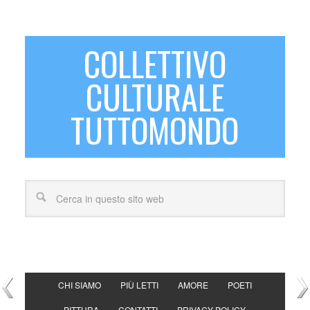
COLLETTIVO
CULTURALE
TUTTOMONDO
CHI SIAMO
PIÙ LETTI
AMORE
POETI
PITTURA
CONTATTI
PRIVACY POLICY