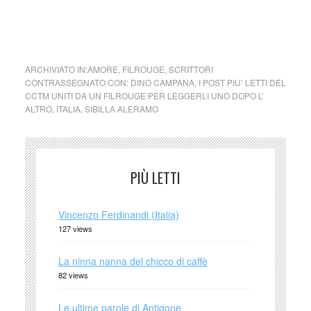
collettivo culturale tuttomondo Sibilla Aleramo a Dino
Campana
ARCHIVIATO IN:
AMORE
,
FILROUGE
,
SCRITTORI
CONTRASSEGNATO CON:
DINO CAMPANA
,
I POST PIU’ LETTI DEL
CCTM UNITI DA UN FILROUGE PER LEGGERLI UNO DOPO L’
ALTRO
,
ITALIA
,
SIBILLA ALERAMO
PIÙ LETTI
Vincenzo Ferdinandi (Italia)
127 views
La ninna nanna del chicco di caffè
82 views
Le ultime parole di Antigone