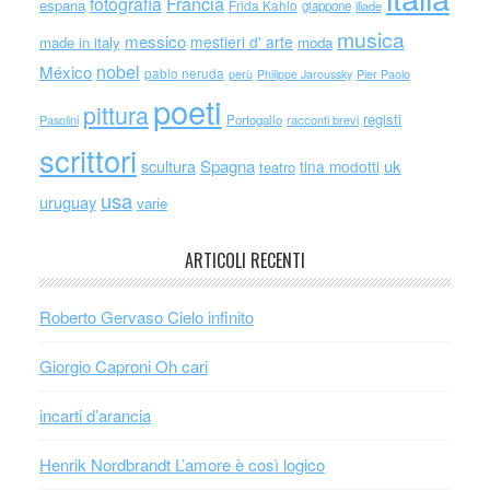
Francia
fotografia
espana
Frida Kahlo
giappone
iliade
musica
messico
mestieri d' arte
made in italy
moda
nobel
México
pablo neruda
perù
Philippe Jaroussky
Pier Paolo
poeti
pittura
registi
Portogallo
racconti brevi
Pasolini
scrittori
scultura
Spagna
uk
tina modotti
teatro
usa
uruguay
varie
ARTICOLI RECENTI
Roberto Gervaso Cielo infinito
Giorgio Caproni Oh cari
incarti d’arancia
Henrik Nordbrandt L’amore è così logico