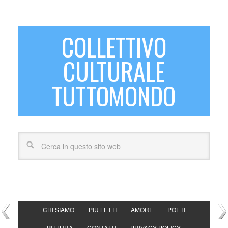
COLLETTIVO
CULTURALE
TUTTOMONDO
CHI SIAMO
PIÙ LETTI
AMORE
POETI
PITTURA
CONTATTI
PRIVACY POLICY