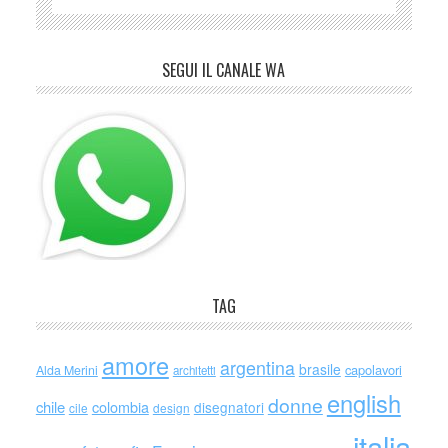
SEGUI IL CANALE WA
TAG
amore
argentina
brasile
capolavori
Alda Merini
architetti
english
donne
chile
colombia
disegnatori
cile
design
italia