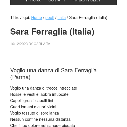
Ti trovi qui:
Home
/
poeti
/
italia
/
Sara Ferraglia (Italia)
Sara Ferraglia (Italia)
10/12/2023
BY
CARLAITA
cctm collettivo culturale tuttomondo Sara Ferraglia (Italia)
Voglio una danza di Sara Ferraglia
(Parma)
Voglio una danza di trecce intrecciate
Rosse le vesti e labbra infuocate
Capelli grossi capelli fini
Cuori lontani e cuori vicini
Voglio tessuto di sorellanza
Nessun confine nessuna distanza
Che il tuo dolore nel sangue piegata